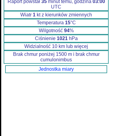
Raport powstał
35
minut temu, godzina
03:00
UTC
Wiatr
1
kt z kierunków zmiennych
Temperatura
15
°C
Wilgotność
94
%
Ciśnienie
1021
hPa
Widzialność 10 km lub więcej
Brak chmur poniżej 1500 m i brak chmur
cumulonimbus
Jednostka miary