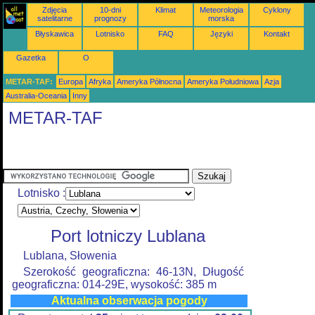
Zdjęcia
10-dni
Klimat
Meteorologia
Cyklony
satelitarne
prognozy
morska
Błyskawica
Lotnisko
FAQ
Języki
Kontakt
Gazetka
O
METAR-TAF:
Europa
Afryka
Ameryka Północna
Ameryka Południowa
Azja
Australia-Oceania
Inny
METAR-TAF
Lotnisko :
Port lotniczy Lublana
Lublana, Słowenia
Szerokość geograficzna: 46-13N, Długość
geograficzna: 014-29E, wysokość: 385 m
Aktualna obserwacja pogody