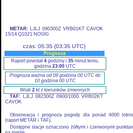
METAR:
LJLJ 090300Z VRB01KT CAVOK
15/14 Q1021 NOSIG
czas: 05:35 (03:35 UTC)
Prognoza
Raport powstał
4
godziny i
35
minut temu,
godzina
23:00
UTC
Prognoza ważna od 09 godzina 00 UTC do
10 godzina 00 UTC
Wiatr
2
kt z kierunków zmiennych
TAF:
LJLJ 082300Z 0900/1000 VRB02KT
CAVOK
Obserwacja i prognoza pogody dla ponad 4000 lotni
(raport METAR i TAF).
Dostępne stacje oznaczono żółtymi i czerwonymi punkta
na mapie.