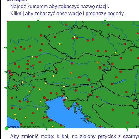
Najedź kursorem aby zobaczyć nazwę stacji.
Kliknij aby zobaczyć obserwacje i prognozy pogody.
Aby zmienić mapę: kliknij na zielony przycisk z czarn