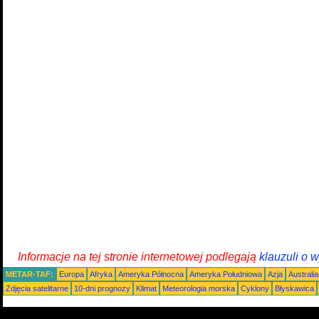
Informacje na tej stronie internetowej podlegają
klauzuli o 
METAR-TAF:
Europa
Afryka
Ameryka Północna
Ameryka Południowa
Azja
Australi
Zdjęcia satelitarne
10-dni prognozy
Klimat
Meteorologia morska
Cyklony
Błyskawica