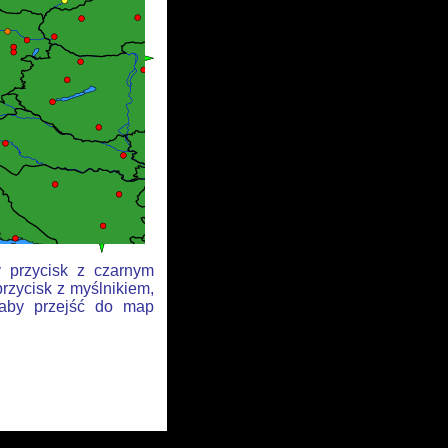
y przycisk z czarnym
rzycisk z myślnikiem,
, aby przejść do map