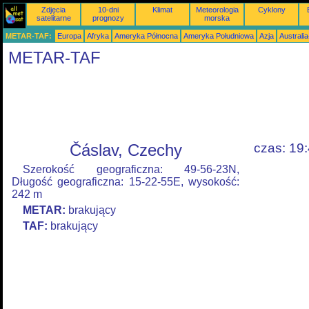
Zdjęcia
10-dni
Klimat
Meteorologia
Cyklony
satelitarne
prognozy
morska
METAR-TAF:
Europa
Afryka
Ameryka Północna
Ameryka Południowa
Azja
Australi
METAR-TAF
Čáslav, Czechy
czas: 19
Szerokość geograficzna: 49-56-23N,
Długość geograficzna: 15-22-55E, wysokość:
242 m
METAR:
brakujący
TAF:
brakujący