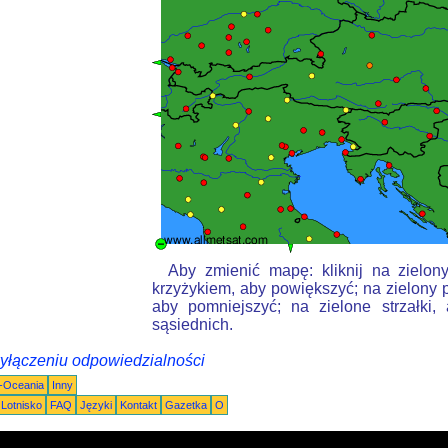
Aby zmienić mapę: kliknij na zielon
krzyżykiem, aby powiększyć; na zielony p
aby pomniejszyć; na zielone strzałki
sąsiednich.
wyłączeniu odpowiedzialności
a-Oceania
Inny
Lotnisko
FAQ
Języki
Kontakt
Gazetka
O