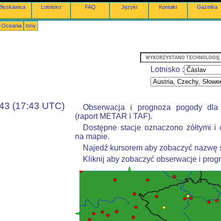
Błyskawica
Lotnisko
FAQ
Języki
Kontakt
Gazetka
a-Oceania
Inny
Lotnisko :
:43 (17:43 UTC)
Obserwacja i prognoza pogody dla
(raport METAR i TAF).
Dostępne stacje oznaczono żółtymi i
na mapie.
Najedź kursorem aby zobaczyć nazwę s
Kliknij aby zobaczyć obserwacje i pro