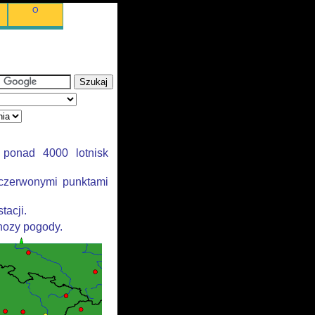
O
 ponad 4000 lotnisk
 czerwonymi punktami
tacji.
gnozy pogody.