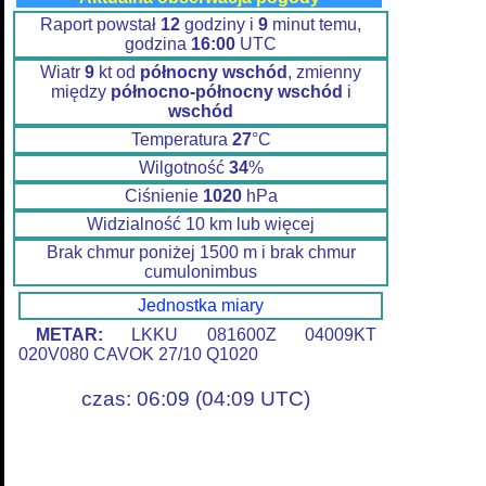
Raport powstał
12
godziny i
9
minut temu,
godzina
16:00
UTC
Wiatr
9
kt od
północny wschód
, zmienny
między
północno-północny wschód
i
wschód
Temperatura
27
°C
Wilgotność
34
%
Ciśnienie
1020
hPa
Widzialność 10 km lub więcej
Brak chmur poniżej 1500 m i brak chmur
cumulonimbus
Jednostka miary
METAR:
LKKU 081600Z 04009KT
020V080 CAVOK 27/10 Q1020
czas: 06:09 (04:09 UTC)