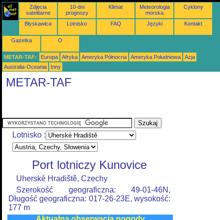
Zdjęcia
10-dni
Klimat
Meteorologia
Cyklony
satelitarne
prognozy
morska
Błyskawica
Lotnisko
FAQ
Języki
Kontakt
Gazetka
O
METAR-TAF:
Europa
Afryka
Ameryka Północna
Ameryka Południowa
Azja
Australia-Oceania
Inny
METAR-TAF
Lotnisko :
Port lotniczy Kunovice
Uherské Hradiště, Czechy
Szerokość geograficzna: 49-01-46N,
Długość geograficzna: 017-26-23E, wysokość:
177 m
Aktualna obserwacja pogody