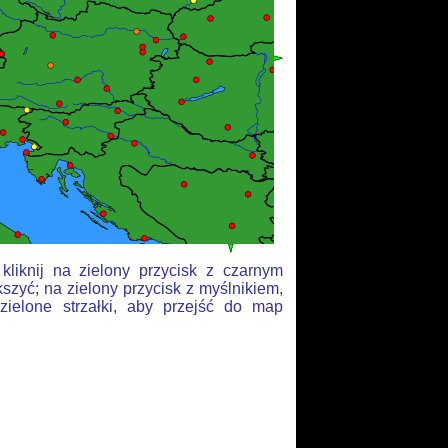
liknij na zielony przycisk z czarnym
szyć; na zielony przycisk z myślnikiem,
zielone strzałki, aby przejść do map