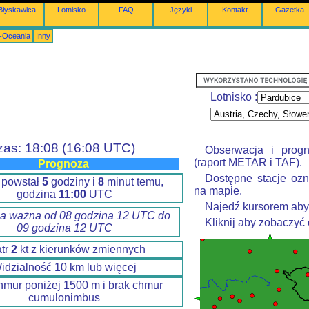
Błyskawica
Lotnisko
FAQ
Języki
Kontakt
Gazetka
a-Oceania
Inny
Lotnisko :
zas: 18:08 (16:08 UTC)
Obserwacja i prog
(raport METAR i TAF).
Prognoza
Dostępne stacje ozn
 powstał
5
godziny i
8
minut temu,
na mapie.
godzina
11:00
UTC
Najedź kursorem aby
a ważna od 08 godzina 12 UTC do
Kliknij aby zobaczyć
09 godzina 12 UTC
tr
2
kt z kierunków zmiennych
idzialność 10 km lub więcej
hmur poniżej 1500 m i brak chmur
cumulonimbus