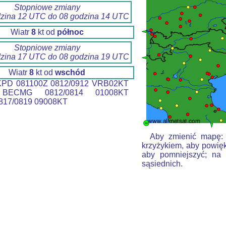
Stopniowe zmiany
dzina 12 UTC do 08 godzina 14 UTC
Wiatr
8
kt od
północ
Stopniowe zmiany
dzina 17 UTC do 08 godzina 19 UTC
Wiatr
8
kt od
wschód
PD 081100Z 0812/0912 VRB02KT
BECMG 0812/0814 01008KT
17/0819 09008KT
Aby zmienić mapę: k
krzyżykiem, aby powięk
aby pomniejszyć; na 
sąsiednich.