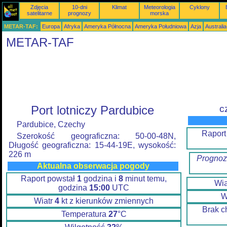
Zdjęcia
10-dni
Klimat
Meteorologia
Cyklony
satelitarne
prognozy
morska
METAR-TAF:
Europa
Afryka
Ameryka Północna
Ameryka Południowa
Azja
Australi
METAR-TAF
Port lotniczy Pardubice
c
Pardubice, Czechy
Raport
Szerokość geograficzna: 50-00-48N,
Długość geograficzna: 15-44-19E, wysokość:
226 m
Prognoz
Aktualna obserwacja pogody
Raport powstał
1
godzina i
8
minut temu,
Wia
godzina
15:00
UTC
W
Wiatr
4
kt z kierunków zmiennych
Brak c
Temperatura
27
°C