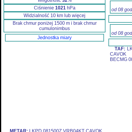
Wilgotność
32
%
Ciśnienie
1021
hPa
od 08 go
Widzialność 10 km lub więcej
Brak chmur poniżej 1500 m i brak chmur
cumulonimbus
od 08 go
Jednostka miary
TAF:
LK
CAVOK 
BECMG 08
METAR:
LKPD 081500Z VRB04KT CAVOK