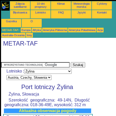
Zdjęcia
10-dni
Klimat
Meteorologia
Cyklony
satelitarne
prognozy
morska
Błyskawica
Lotnisko
FAQ
Języki
Kontakt
Gazetka
O
METAR-TAF:
Europa
Afryka
Ameryka Północna
Ameryka Południowa
Azja
Australia-Oceania
Inny
METAR-TAF
Lotnisko :
Port lotniczy Żylina
Żylina, Słowacja
Szerokość geograficzna: 49-14N, Długość
geograficzna: 018-36-49E, wysokość: 312 m
Aktualna obserwacja pogody