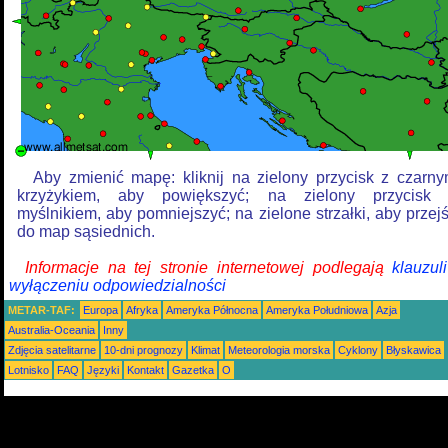
Aby zmienić mapę: kliknij na zielony przycisk z czarn
krzyżykiem, aby powiększyć; na zielony przycisk
myślnikiem, aby pomniejszyć; na zielone strzałki, aby przej
do map sąsiednich.
Informacje na tej stronie internetowej podlegają
klauzul
wyłączeniu odpowiedzialności
METAR-TAF:
Europa
Afryka
Ameryka Północna
Ameryka Południowa
Azja
Australia-Oceania
Inny
Zdjęcia satelitarne
10-dni prognozy
Klimat
Meteorologia morska
Cyklony
Błyskawica
Lotnisko
FAQ
Języki
Kontakt
Gazetka
O