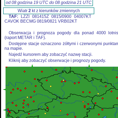
od 08 godzina 19 UTC do 08 godzina 21 UTC
Wiatr
2
kt z kierunków zmiennych
TAF:
LZZI 081415Z 0815/0900 04007KT
CAVOK BECMG 0819/0821 VRB02KT
Obserwacja i prognoza pogody dla ponad 4000 lotni
(raport METAR i TAF).
Dostępne stacje oznaczono żółtymi i czerwonymi punkta
na mapie.
Najedź kursorem aby zobaczyć nazwę stacji.
Kliknij aby zobaczyć obserwacje i prognozy pogody.