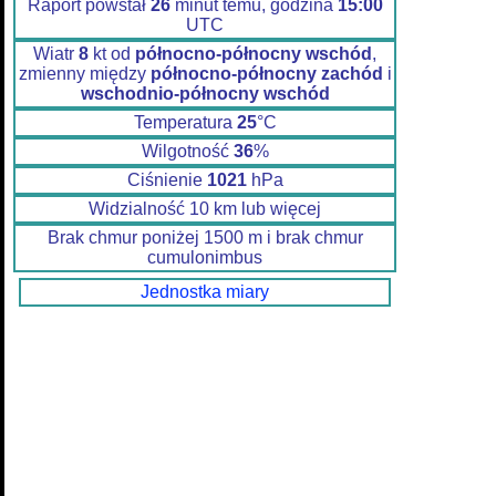
Raport powstał
26
minut temu, godzina
15:00
UTC
Wiatr
8
kt od
północno-północny wschód
,
zmienny między
północno-północny zachód
i
wschodnio-północny wschód
Temperatura
25
°C
Wilgotność
36
%
Ciśnienie
1021
hPa
Widzialność 10 km lub więcej
Brak chmur poniżej 1500 m i brak chmur
cumulonimbus
Jednostka miary