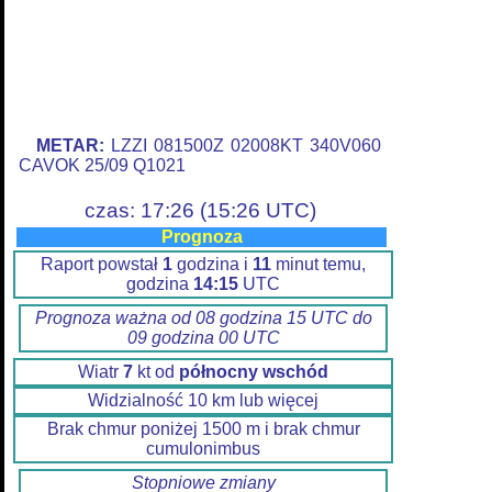
METAR:
LZZI 081500Z 02008KT 340V060
CAVOK 25/09 Q1021
czas: 17:26 (15:26 UTC)
Prognoza
Raport powstał
1
godzina i
11
minut temu,
godzina
14:15
UTC
Prognoza ważna od 08 godzina 15 UTC do
09 godzina 00 UTC
Wiatr
7
kt od
północny wschód
Widzialność 10 km lub więcej
Brak chmur poniżej 1500 m i brak chmur
cumulonimbus
Stopniowe zmiany