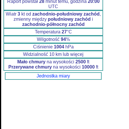
Raport powstał
28
minut temu, godzina
20:00
UTC
Wiatr
3
kt od
zachodnio-południowy zachód
,
zmienny między
południowy zachód
i
zachodnio-północny zachód
Temperatura
27
°C
Wilgotność
94
%
Ciśnienie
1004
hPa
Widzialność 10 km lub więcej
Mało chmury
na wysokości
2500
ft
Przerywane chmury
na wysokości
10000
ft
Jednostka miary