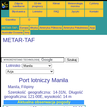
Zdjęcia
10-dni
Klimat
Meteorologia
Cyklony
satelitarne
prognozy
morska
Błyskawica
Lotnisko
FAQ
Języki
Kontakt
Gazetka
O
METAR-TAF:
Europa
Afryka
Ameryka Północna
Ameryka Południowa
Azja
Australia-Oceania
Inny
METAR-TAF
Lotnisko :
Port lotniczy Manila
Manila, Filipiny
Szerokość geograficzna: 14-31N, Długość
geograficzna: 121-00E, wysokość: 14 m
Aktualna obserwacja pogody