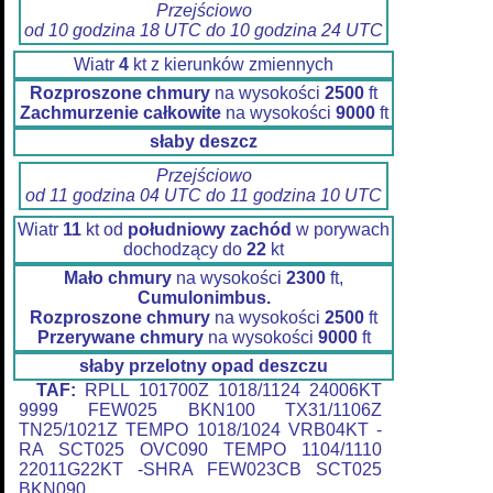
Przejściowo
od 10 godzina 18 UTC do 10 godzina 24 UTC
Wiatr
4
kt z kierunków zmiennych
Rozproszone chmury
na wysokości
2500
ft
Zachmurzenie całkowite
na wysokości
9000
ft
słaby deszcz
Przejściowo
od 11 godzina 04 UTC do 11 godzina 10 UTC
Wiatr
11
kt od
południowy zachód
w porywach
dochodzący do
22
kt
Mało chmury
na wysokości
2300
ft,
Cumulonimbus.
Rozproszone chmury
na wysokości
2500
ft
Przerywane chmury
na wysokości
9000
ft
słaby przelotny opad deszczu
TAF:
RPLL 101700Z 1018/1124 24006KT
9999 FEW025 BKN100 TX31/1106Z
TN25/1021Z TEMPO 1018/1024 VRB04KT -
RA SCT025 OVC090 TEMPO 1104/1110
22011G22KT -SHRA FEW023CB SCT025
BKN090