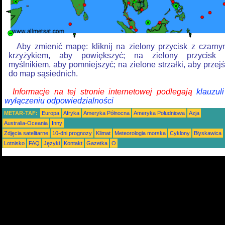
Aby zmienić mapę: kliknij na zielony przycisk z czarn
krzyżykiem, aby powiększyć; na zielony przycisk 
myślnikiem, aby pomniejszyć; na zielone strzałki, aby przej
do map sąsiednich.
Informacje na tej stronie internetowej podlegają
klauzul
wyłączeniu odpowiedzialności
METAR-TAF:
Europa
Afryka
Ameryka Północna
Ameryka Południowa
Azja
Australia-Oceania
Inny
Zdjęcia satelitarne
10-dni prognozy
Klimat
Meteorologia morska
Cyklony
Błyskawica
Lotnisko
FAQ
Języki
Kontakt
Gazetka
O