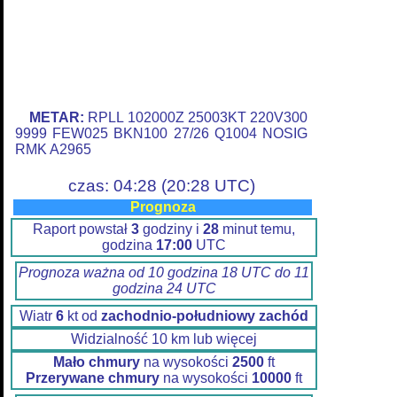
METAR:
RPLL 102000Z 25003KT 220V300
9999 FEW025 BKN100 27/26 Q1004 NOSIG
RMK A2965
czas: 04:28 (20:28 UTC)
Prognoza
Raport powstał
3
godziny i
28
minut temu,
godzina
17:00
UTC
Prognoza ważna od 10 godzina 18 UTC do 11
godzina 24 UTC
Wiatr
6
kt od
zachodnio-południowy zachód
Widzialność 10 km lub więcej
Mało chmury
na wysokości
2500
ft
Przerywane chmury
na wysokości
10000
ft