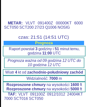
METAR:
VLVT 091400Z 00000KT 6000
SCT050 SCT200 27/23 Q1006 NOSIG
czas: 21:51 (14:51 UTC)
Prognoza
Raport powstał
3
godziny i
51
minut temu,
godzina
11:00
UTC
Prognoza ważna od 09 godzina 12 UTC do
10 godzina 12 UTC
Wiatr
4
kt od
zachodnio-południowy zachód
Widzialność:
7000
m
Rozproszone chmury
na wysokości
1600
ft
Rozproszone chmury
na wysokości
5000
ft
TAF:
VLVT 091100Z 0912/1012 24004KT
7000 SCT016 SCT050