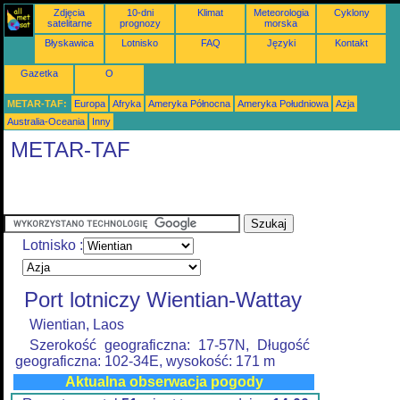
Zdjęcia
10-dni
Klimat
Meteorologia
Cyklony
satelitarne
prognozy
morska
Błyskawica
Lotnisko
FAQ
Języki
Kontakt
Gazetka
O
METAR-TAF:
Europa
Afryka
Ameryka Północna
Ameryka Południowa
Azja
Australia-Oceania
Inny
METAR-TAF
Lotnisko :
Port lotniczy Wientian-Wattay
Wientian, Laos
Szerokość geograficzna: 17-57N, Długość
geograficzna: 102-34E, wysokość: 171 m
Aktualna obserwacja pogody