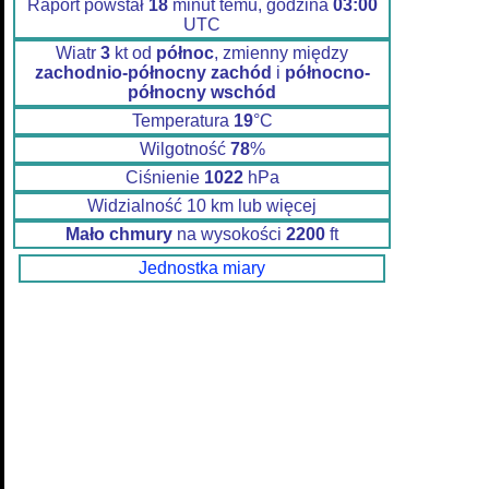
Raport powstał
18
minut temu, godzina
03:00
UTC
Wiatr
3
kt od
północ
, zmienny między
zachodnio-północny zachód
i
północno-
północny wschód
Temperatura
19
°C
Wilgotność
78
%
Ciśnienie
1022
hPa
Widzialność 10 km lub więcej
Mało chmury
na wysokości
2200
ft
Jednostka miary