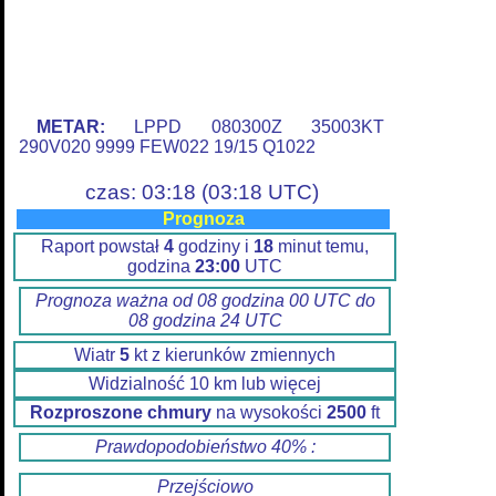
METAR:
LPPD 080300Z 35003KT
290V020 9999 FEW022 19/15 Q1022
czas: 03:18 (03:18 UTC)
Prognoza
Raport powstał
4
godziny i
18
minut temu,
godzina
23:00
UTC
Prognoza ważna od 08 godzina 00 UTC do
08 godzina 24 UTC
Wiatr
5
kt z kierunków zmiennych
Widzialność 10 km lub więcej
Rozproszone chmury
na wysokości
2500
ft
Prawdopodobieństwo 40% :
Przejściowo