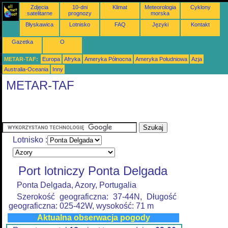
Zdjęcia
10-dni
Klimat
Meteorologia
Cyklony
satelitarne
prognozy
morska
Błyskawica
Lotnisko
FAQ
Języki
Kontakt
Gazetka
O
METAR-TAF:
Europa
Afryka
Ameryka Północna
Ameryka Południowa
Azja
Australia-Oceania
Inny
METAR-TAF
Lotnisko :
Port lotniczy Ponta Delgada
Ponta Delgada, Azory, Portugalia
Szerokość geograficzna: 37-44N, Długość
geograficzna: 025-42W, wysokość: 71 m
Aktualna obserwacja pogody