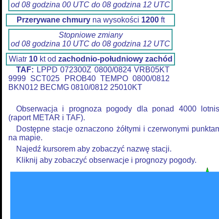
od 08 godzina 00 UTC do 08 godzina 12 UTC
Przerywane chmury
na wysokości
1200
ft
Stopniowe zmiany
od 08 godzina 10 UTC do 08 godzina 12 UTC
Wiatr
10
kt od
zachodnio-południowy zachód
TAF:
LPPD 072300Z 0800/0824 VRB05KT
9999 SCT025 PROB40 TEMPO 0800/0812
BKN012 BECMG 0810/0812 25010KT
Obserwacja i prognoza pogody dla ponad 4000 lotni
(raport METAR i TAF).
Dostępne stacje oznaczono żółtymi i czerwonymi punkta
na mapie.
Najedź kursorem aby zobaczyć nazwę stacji.
Kliknij aby zobaczyć obserwacje i prognozy pogody.