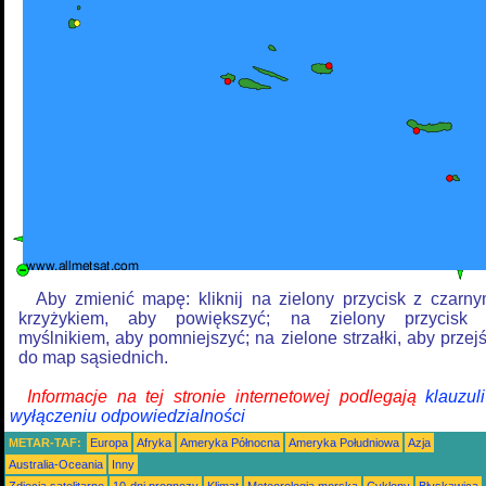
Aby zmienić mapę: kliknij na zielony przycisk z czarn
krzyżykiem, aby powiększyć; na zielony przycisk
myślnikiem, aby pomniejszyć; na zielone strzałki, aby przej
do map sąsiednich.
Informacje na tej stronie internetowej podlegają
klauzul
wyłączeniu odpowiedzialności
METAR-TAF:
Europa
Afryka
Ameryka Północna
Ameryka Południowa
Azja
Australia-Oceania
Inny