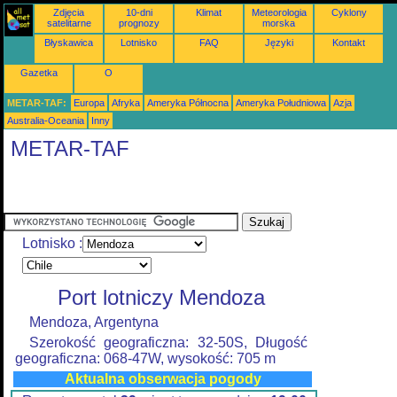
Zdjęcia
10-dni
Klimat
Meteorologia
Cyklony
satelitarne
prognozy
morska
Błyskawica
Lotnisko
FAQ
Języki
Kontakt
Gazetka
O
METAR-TAF:
Europa
Afryka
Ameryka Północna
Ameryka Południowa
Azja
Australia-Oceania
Inny
METAR-TAF
Lotnisko :
Port lotniczy Mendoza
Mendoza, Argentyna
Szerokość geograficzna: 32-50S, Długość
geograficzna: 068-47W, wysokość: 705 m
Aktualna obserwacja pogody