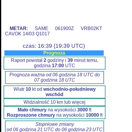
METAR:
SAME 061900Z VRB02KT
CAVOK 14/03 Q1017
czas: 16:39 (19:39 UTC)
Prognoza
Raport powstał
2
godziny i
39
minut temu,
godzina
17:00
UTC
Prognoza ważna od 06 godzina 18 UTC do
07 godzina 18 UTC
Wiatr
10
kt od
wschodnio-południowy
wschód
Widzialność 10 km lub więcej
Mało chmury
na wysokości
3000
ft
Rozproszone chmury
na wysokości
10000
ft
Stopniowe zmiany
od 06 godzina 21 UTC do 06 godzina 23 UTC