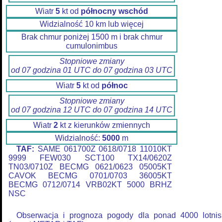
Wiatr
5
kt od
północny wschód
Widzialność 10 km lub więcej
Brak chmur poniżej 1500 m i brak chmur
cumulonimbus
Stopniowe zmiany
od 07 godzina 01 UTC do 07 godzina 03 UTC
Wiatr
5
kt od
północ
Stopniowe zmiany
od 07 godzina 12 UTC do 07 godzina 14 UTC
Wiatr
2
kt z kierunków zmiennych
Widzialność:
5000
m
TAF:
SAME 061700Z 0618/0718 11010KT
9999 FEW030 SCT100 TX14/0620Z
TN03/0710Z BECMG 0621/0623 05005KT
CAVOK BECMG 0701/0703 36005KT
BECMG 0712/0714 VRB02KT 5000 BRHZ
NSC
Obserwacja i prognoza pogody dla ponad 4000 lotnis