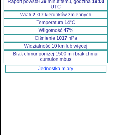
Raport powstał
39
minut temu, godzina
19:00
UTC
Wiatr
2
kt z kierunków zmiennych
Temperatura
14
°C
Wilgotność
47
%
Ciśnienie
1017
hPa
Widzialność 10 km lub więcej
Brak chmur poniżej 1500 m i brak chmur
cumulonimbus
Jednostka miary