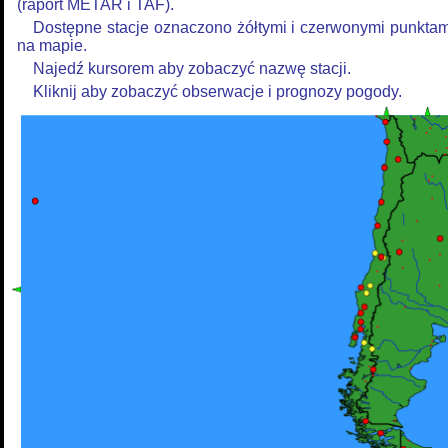
(raport METAR i TAF).
Dostępne stacje oznaczono żółtymi i czerwonymi punktam
na mapie.
Najedź kursorem aby zobaczyć nazwę stacji.
Kliknij aby zobaczyć obserwacje i prognozy pogody.