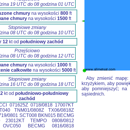
dzina 19 UTC do 08 godzina 01 UTC
szone chmury
na wysokości
800
ft
wane chmury
na wysokości
1500
ft
Stopniowe zmiany
dzina 08 UTC do 08 godzina 10 UTC
tr
12
kt od
południowy zachód
Przejściowo
dzina 08 UTC do 08 godzina 12 UTC
wane chmury
na wysokości
1000
ft
enie całkowite
na wysokości
5000
ft
Aby zmienić mapę: k
Stopniowe zmiany
krzyżykiem, aby powięk
dzina 16 UTC do 08 godzina 18 UTC
aby pomniejszyć; na 
22
kt od
południowo-południowy
sąsiednich.
zachód
CI 071625Z 0718/0818 17007KT
T040 TNM01/0808Z TX06/0818Z
719/0801 SCT008 BKN015 BECMG
10 23012KT TEMPO 0808/0812
 OVC050 BECMG 0816/0818