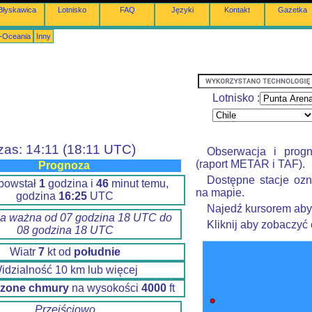
Błyskawica
Lotnisko
FAQ
Języki
Kontakt
Gazetka
a-Oceania
Inny
Lotnisko :
zas: 14:11 (18:11 UTC)
Obserwacja i prog
(raport METAR i TAF).
Prognoza
Dostępne stacje ozn
powstał
1
godzina i
46
minut temu,
na mapie.
godzina
16:25
UTC
Najedź kursorem aby
a ważna od 07 godzina 18 UTC do
Kliknij aby zobaczyć
08 godzina 18 UTC
Wiatr
7
kt od
południe
idzialność 10 km lub więcej
zone chmury
na wysokości
4000
ft
Przejściowo