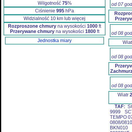
Wilgotność
75
%
od 07 go
Ciśnienie
995
hPa
Rozpro
Widzialność 10 km lub więcej
Przery
Rozproszone chmury
na wysokości
1000
ft
Przerywane chmury
na wysokości
1800
ft
od 08 go
Jednostka miary
Wia
od 08 go
Przery
Zachmurz
od 08 go
Wiatr
TAF:
SC
9999 SC
TEMPO 0
0808/08
BKN010