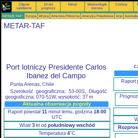
Zdjęcia
10-dni
Klimat
Meteorologia
Cyklony
satelitarne
prognozy
morska
METAR-TAF:
Europa
Afryka
Ameryka Północna
Ameryka Południowa
Azja
Australi
METAR-TAF
Port lotniczy Presidente Carlos
c
Ibanez del Campo
Raport 
Punta Arenas, Chile
Szerokość geograficzna: 53-00S, Długość
Prognoz
geograficzna: 070-51W, wysokość: 37 m
Aktualna obserwacja pogody
Raport powstał
11
minut temu, godzina
18:00
UTC
W
Wiatr
3
kt od
południowy wschód
Rozpros
Temperatura
4
°C