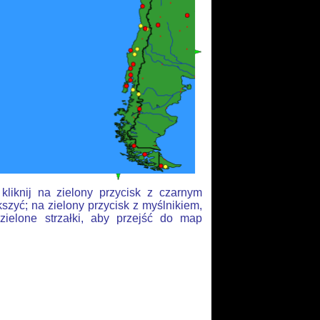
liknij na zielony przycisk z czarnym
szyć; na zielony przycisk z myślnikiem,
zielone strzałki, aby przejść do map