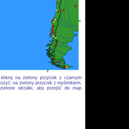
liknij na zielony przycisk z czarnym
szyć; na zielony przycisk z myślnikiem,
zielone strzałki, aby przejść do map