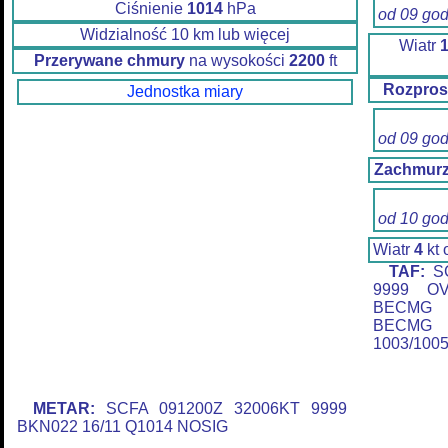
Ciśnienie
1014
hPa
od 09 go
Widzialność 10 km lub więcej
Wiatr
Przerywane chmury
na wysokości
2200
ft
Rozpros
Jednostka miary
od 09 go
Zachmurz
od 10 go
Wiatr
4
kt
TAF:
SC
9999 OV
BECMG 
BECMG 
1003/100
METAR:
SCFA 091200Z 32006KT 9999
BKN022 16/11 Q1014 NOSIG