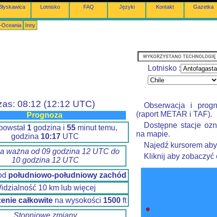
Błyskawica
Lotnisko
FAQ
Języki
Kontakt
Gazetka
a-Oceania
Inny
Lotnisko :
zas: 08:12 (12:12 UTC)
Obserwacja i prog
(raport METAR i TAF).
Prognoza
Dostępne stacje ozn
powstał
1
godzina i
55
minut temu,
na mapie.
godzina
10:17
UTC
Najedź kursorem aby
a ważna od 09 godzina 12 UTC do
Kliknij aby zobaczyć
10 godzina 12 UTC
 od
południowo-południowy zachód
idzialność 10 km lub więcej
enie całkowite
na wysokości
1500
ft
Stopniowe zmiany