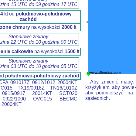
dzina 15 UTC do 09 godzina 17 UTC
14
kt od
południowo-południowy
zachód
zone chmury
na wysokości
2000
ft
Stopniowe zmiany
dzina 22 UTC do 10 godzina 00 UTC
enie całkowite
na wysokości
1500
ft
Stopniowe zmiany
dzina 03 UTC do 10 godzina 05 UTC
 od
południowo-południowy zachód
Aby zmienić mapę: k
FA 091017Z 0912/1012 20004KT
krzyżykiem, aby powięk
C015 TX19/0918Z TN16/1010Z
aby pomniejszyć; na 
0915/0917 20014KT SCT020
sąsiednich.
0922/1000 OVC015 BECMG
5 20004KT