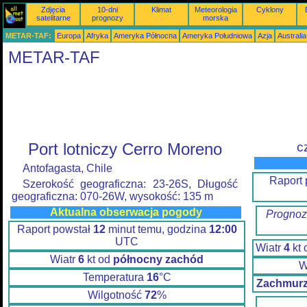
Zdjęcia
10-dni
Klimat
Meteorologia
Cyklony
satelitarne
prognozy
morska
METAR-TAF:
Europa
Afryka
Ameryka Północna
Ameryka Południowa
Azja
Australi
METAR-TAF
Port lotniczy Cerro Moreno
c
Antofagasta, Chile
Raport 
Szerokość geograficzna: 23-26S, Długość
geograficzna: 070-26W, wysokość: 135 m
Aktualna obserwacja pogody
Prognoz
Raport powstał
12
minut temu, godzina
12:00
UTC
Wiatr
4
kt
Wiatr
6
kt od
północny zachód
W
Temperatura
16
°C
Zachmurz
Wilgotność
72
%