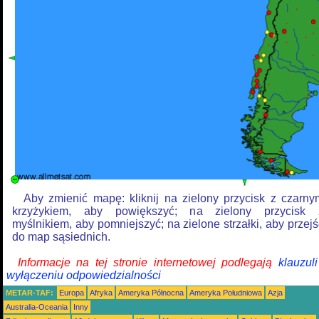
Aby zmienić mapę: kliknij na zielony przycisk z czarny
krzyżykiem, aby powiększyć; na zielony przycisk 
myślnikiem, aby pomniejszyć; na zielone strzałki, aby przejś
do map sąsiednich.
Informacje na tej stronie internetowej podlegają
klauzul
wyłączeniu odpowiedzialności
METAR-TAF:
Europa
Afryka
Ameryka Północna
Ameryka Południowa
Azja
Australia-Oceania
Inny