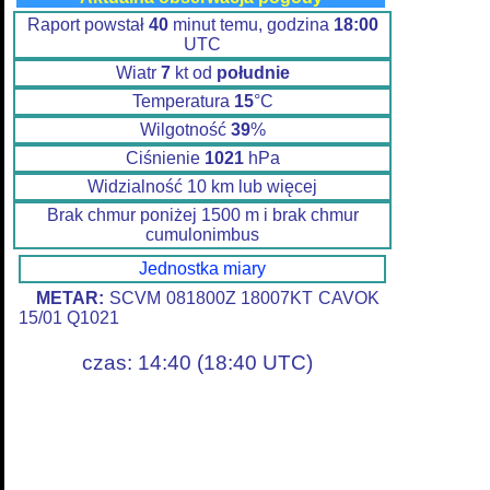
Raport powstał
40
minut temu, godzina
18:00
UTC
Wiatr
7
kt od
południe
Temperatura
15
°C
Wilgotność
39
%
Ciśnienie
1021
hPa
Widzialność 10 km lub więcej
Brak chmur poniżej 1500 m i brak chmur
cumulonimbus
Jednostka miary
METAR:
SCVM 081800Z 18007KT CAVOK
15/01 Q1021
czas: 14:40 (18:40 UTC)