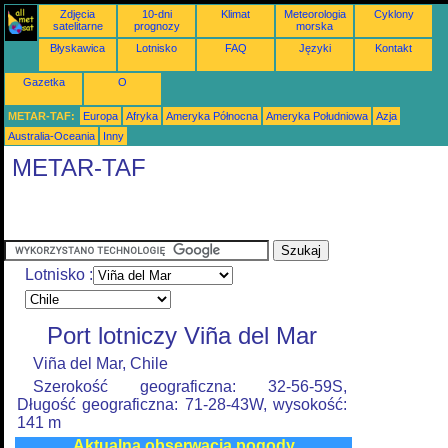
Zdjęcia
10-dni
Klimat
Meteorologia
Cyklony
satelitarne
prognozy
morska
Błyskawica
Lotnisko
FAQ
Języki
Kontakt
Gazetka
O
METAR-TAF:
Europa
Afryka
Ameryka Północna
Ameryka Południowa
Azja
Australia-Oceania
Inny
METAR-TAF
Lotnisko :
Port lotniczy Viña del Mar
Viña del Mar, Chile
Szerokość geograficzna: 32-56-59S,
Długość geograficzna: 71-28-43W, wysokość:
141 m
Aktualna obserwacja pogody