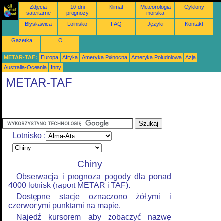
Zdjęcia
10-dni
Klimat
Meteorologia
Cyklony
satelitarne
prognozy
morska
Błyskawica
Lotnisko
FAQ
Języki
Kontakt
Gazetka
O
METAR-TAF:
Europa
Afryka
Ameryka Północna
Ameryka Południowa
Azja
Australia-Oceania
Inny
METAR-TAF
Lotnisko :
Chiny
Obserwacja i prognoza pogody dla ponad
4000 lotnisk (raport METAR i TAF).
Dostępne stacje oznaczono żółtymi i
czerwonymi punktami na mapie.
Najedź kursorem aby zobaczyć nazwę