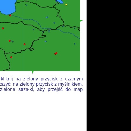
liknij na zielony przycisk z czarnym
szyć; na zielony przycisk z myślnikiem,
zielone strzałki, aby przejść do map