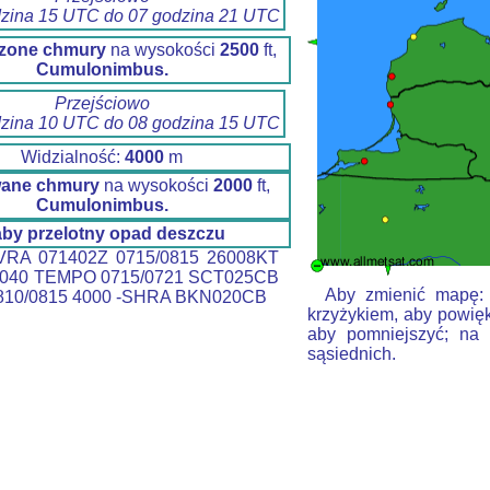
dzina 15 UTC do 07 godzina 21 UTC
zone chmury
na wysokości
2500
ft,
Cumulonimbus.
Przejściowo
dzina 10 UTC do 08 godzina 15 UTC
Widzialność:
4000
m
wane chmury
na wysokości
2000
ft,
Cumulonimbus.
aby przelotny opad deszczu
RA 071402Z 0715/0815 26008KT
040 TEMPO 0715/0721 SCT025CB
Aby zmienić mapę: k
10/0815 4000 -SHRA BKN020CB
krzyżykiem, aby powięk
aby pomniejszyć; na 
sąsiednich.