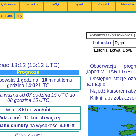
Błyskawica
Lotnisko
FAQ
Języki
Kontakt
Gazetka
a-Oceania
Inny
Lotnisko :
zas: 18:12 (15:12 UTC)
Obserwacja i prog
(raport METAR i TAF).
Prognoza
Dostępne stacje ozn
powstał
1
godzina i
10
minut temu,
na mapie.
godzina
14:02
UTC
Najedź kursorem aby
a ważna od 07 godzina 15 UTC do
Kliknij aby zobaczyć
08 godzina 15 UTC
Wiatr
8
kt od
zachód
idzialność 10 km lub więcej
wane chmury
na wysokości
4000
ft
Przejściowo