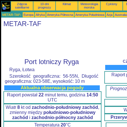
Zdjęcia
10-dni
Klimat
Meteorologia
Cyklony
satelitarne
prognozy
morska
METAR-TAF:
Europa
Afryka
Ameryka Północna
Ameryka Południowa
Azja
Australi
METAR-TAF
Port lotniczy Ryga
c
Ryga, Łotwa
Raport 
Szerokość geograficzna: 56-55N, Długość
geograficzna: 023-58E, wysokość: 10 m
Aktualna obserwacja pogody
Prognoz
Raport powstał
22
minut temu, godzina
14:50
UTC
Wiatr
8
kt od
zachodnio-południowy zachód
,
W
zmienny między
południowo-południowy
Przery
zachód
i
zachodnio-północny zachód
Temperatura
20
°C