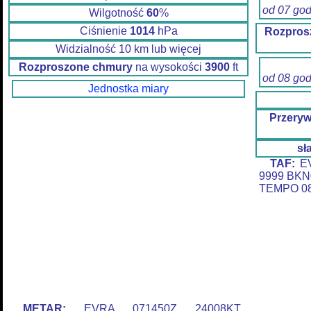
od 07 go
Wilgotność
60
%
Ciśnienie
1014
hPa
Rozpros
Widzialność 10 km lub więcej
Rozproszone chmury
na wysokości
3900
ft
od 08 go
Jednostka miary
Przery
sł
TAF:
EV
9999 BKN
TEMPO 08
METAR:
EVRA 071450Z 24008KT