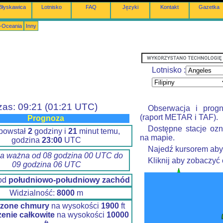
Błyskawica
Lotnisko
FAQ
Języki
Kontakt
Gazetka
a-Oceania
Inny
Lotnisko :
zas: 09:21 (01:21 UTC)
Obserwacja i prog
(raport METAR i TAF).
Prognoza
Dostępne stacje ozn
 powstał
2
godziny i
21
minut temu,
na mapie.
godzina
23:00
UTC
Najedź kursorem aby
a ważna od 08 godzina 00 UTC do
Kliknij aby zobaczyć
09 godzina 06 UTC
 od
południowo-południowy zachód
Widzialność:
8000
m
zone chmury
na wysokości
1900
ft
enie całkowite
na wysokości
10000