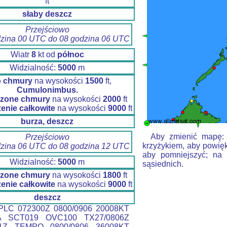
ft
słaby deszcz
Przejściowo
dzina 00 UTC do 08 godzina 06 UTC
Wiatr
8
kt od
północ
Widzialność:
5000
m
o chmury
na wysokości
1500
ft,
Cumulonimbus.
zone chmury
na wysokości
2000
ft
enie całkowite
na wysokości
9000
ft
burza, deszcz
Aby zmienić mapę: k
Przejściowo
krzyżykiem, aby powięk
dzina 06 UTC do 08 godzina 12 UTC
aby pomniejszyć; na 
Widzialność:
5000
m
sąsiednich.
zone chmury
na wysokości
1800
ft
enie całkowite
na wysokości
9000
ft
deszcz
LC 072300Z 0800/0906 20008KT
A SCT019 OVC100 TX27/0806Z
21Z TEMPO 0800/0806 36008KT