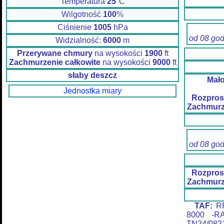
Temperatura
25
°C
Wilgotność
100
%
Ciśnienie
1005
hPa
od 08 go
Widzialność:
6000
m
Przerywane chmury
na wysokości
1900
ft
Zachmurzenie całkowite
na wysokości
9000
ft
słaby deszcz
Mał
Jednostka miary
Rozpros
Zachmurz
od 08 go
Rozpros
Zachmurz
TAF:
RP
8000 -R
TN24/08