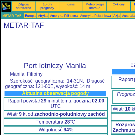
Zdjęcia
10-dni
Klimat
Meteorologia
Cyklony
satelitarne
prognozy
morska
METAR-TAF:
Europa
Afryka
Ameryka Północna
Ameryka Południowa
Azja
Australi
METAR-TAF
Port lotniczy Manila
c
Manila, Filipiny
Raport
Szerokość geograficzna: 14-31N, Długość
geograficzna: 121-00E, wysokość: 14 m
Aktualna obserwacja pogody
Prognoz
Raport powstał
29
minut temu, godzina
02:00
UTC
Wiatr
10
k
Wiatr
9
kt od
zachodnio-południowy zachód
Temperatura
28
°C
Rozpros
Wilgotność
94
%
Zachmurz