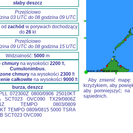
słaby deszcz
Przejściowo
dzina 03 UTC do 08 godzina 09 UTC
t od
zachód
w porywach dochodzący
do
26
kt
Przejściowo
dzina 09 UTC do 08 godzina 15 UTC
Widzialność:
5000
m
o chmury
na wysokości
2200
ft,
Cumulonimbus.
zone chmury
na wysokości
2300
ft
enie całkowite
na wysokości
9000
ft
Aby zmienić mapę: k
krzyżykiem, aby powięk
burza, deszcz
aby pomniejszyć; na 
LL 072300Z 0800/0906 25010KT
sąsiednich.
A SCT023 OVC090 TX29/0806Z
0821Z TEMPO 0803/0809
KT TEMPO 0809/0815 5000 TSRA
B SCT023 OVC090