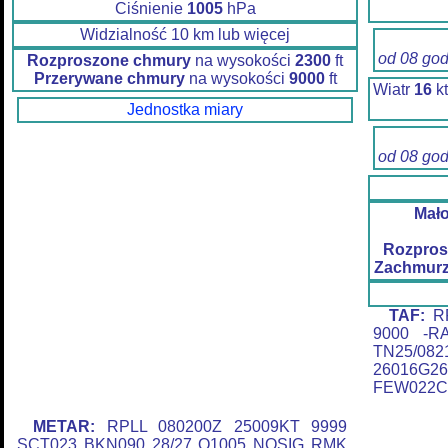
Ciśnienie
1005
hPa
Widzialność 10 km lub więcej
od 08 go
Rozproszone chmury
na wysokości
2300
ft
Przerywane chmury
na wysokości
9000
ft
Wiatr
16
k
Jednostka miary
od 08 go
Mał
Rozpros
Zachmurz
TAF:
RP
9000 -R
TN25/
26016G26
FEW022C
METAR:
RPLL 080200Z 25009KT 9999
SCT023 BKN090 28/27 Q1005 NOSIG RMK