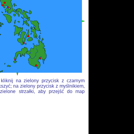
liknij na zielony przycisk z czarnym
szyć; na zielony przycisk z myślnikiem,
zielone strzałki, aby przejść do map