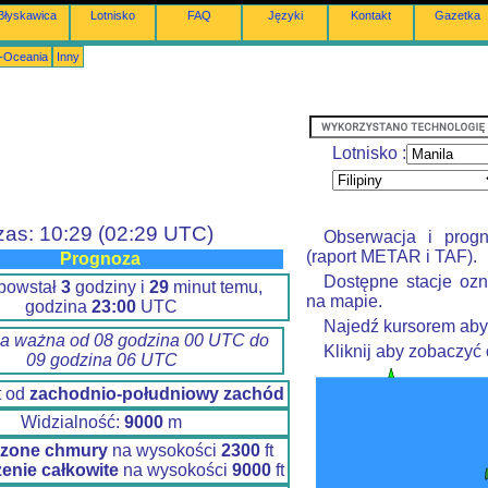
Błyskawica
Lotnisko
FAQ
Języki
Kontakt
Gazetka
a-Oceania
Inny
Lotnisko :
zas: 10:29 (02:29 UTC)
Obserwacja i prog
(raport METAR i TAF).
Prognoza
Dostępne stacje ozn
 powstał
3
godziny i
29
minut temu,
na mapie.
godzina
23:00
UTC
Najedź kursorem aby
a ważna od 08 godzina 00 UTC do
Kliknij aby zobaczyć
09 godzina 06 UTC
t od
zachodnio-południowy zachód
Widzialność:
9000
m
zone chmury
na wysokości
2300
ft
enie całkowite
na wysokości
9000
ft