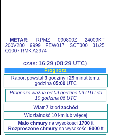
METAR:
RPMZ 090800Z 24009KT
200V280 9999 FEW017 SCT300 31/25
Q1007 RMK A2974
czas: 16:29 (08:29 UTC)
Prognoza
Raport powstał
3
godziny i
29
minut temu,
godzina
05:00
UTC
Prognoza ważna od 09 godzina 06 UTC do
10 godzina 06 UTC
Wiatr
7
kt od
zachód
Widzialność 10 km lub więcej
Mało chmury
na wysokości
1700
ft
Rozproszone chmury
na wysokości
9000
ft