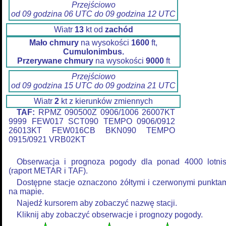
Przejściowo
od 09 godzina 06 UTC do 09 godzina 12 UTC
Wiatr
13
kt od
zachód
Mało chmury
na wysokości
1600
ft,
Cumulonimbus.
Przerywane chmury
na wysokości
9000
ft
Przejściowo
od 09 godzina 15 UTC do 09 godzina 21 UTC
Wiatr
2
kt z kierunków zmiennych
TAF:
RPMZ 090500Z 0906/1006 26007KT
9999 FEW017 SCT090 TEMPO 0906/0912
26013KT FEW016CB BKN090 TEMPO
0915/0921 VRB02KT
Obserwacja i prognoza pogody dla ponad 4000 lotni
(raport METAR i TAF).
Dostępne stacje oznaczono żółtymi i czerwonymi punkta
na mapie.
Najedź kursorem aby zobaczyć nazwę stacji.
Kliknij aby zobaczyć obserwacje i prognozy pogody.