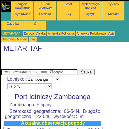
Zdjęcia
10-dni
Klimat
Meteorologia
Cyklony
satelitarne
prognozy
morska
Błyskawica
Lotnisko
FAQ
Języki
Kontakt
Gazetka
O
METAR-TAF:
Europa
Afryka
Ameryka Północna
Ameryka Południowa
Azja
Australia-Oceania
Inny
METAR-TAF
Lotnisko :
Port lotniczy Zamboanga
Zamboanga, Filipiny
Szerokość geograficzna: 06-54N, Długość
geograficzna: 122-04E, wysokość: 5 m
Aktualna obserwacja pogody