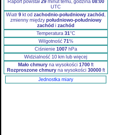
Raport powstał
29
minut temu, godzina
08:00
UTC
Wiatr
9
kt od
zachodnio-południowy zachód
,
zmienny między
południowo-południowy
zachód
i
zachód
Temperatura
31
°C
Wilgotność
71
%
Ciśnienie
1007
hPa
Widzialność 10 km lub więcej
Mało chmury
na wysokości
1700
ft
Rozproszone chmury
na wysokości
30000
ft
Jednostka miary