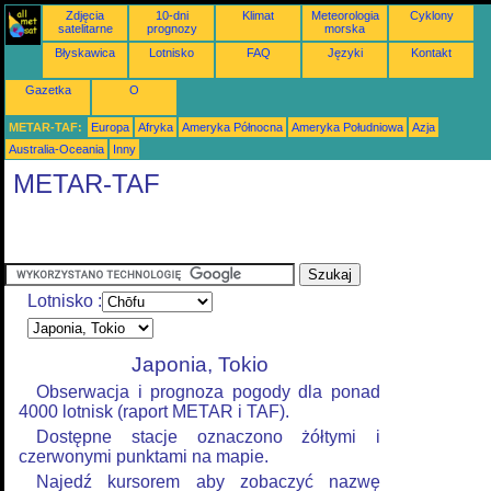
Zdjęcia
10-dni
Klimat
Meteorologia
Cyklony
satelitarne
prognozy
morska
Błyskawica
Lotnisko
FAQ
Języki
Kontakt
Gazetka
O
METAR-TAF:
Europa
Afryka
Ameryka Północna
Ameryka Południowa
Azja
Australia-Oceania
Inny
METAR-TAF
Lotnisko :
Japonia, Tokio
Obserwacja i prognoza pogody dla ponad
4000 lotnisk (raport METAR i TAF).
Dostępne stacje oznaczono żółtymi i
czerwonymi punktami na mapie.
Najedź kursorem aby zobaczyć nazwę