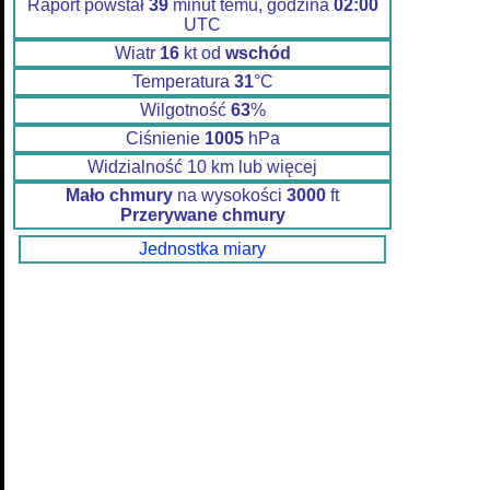
Raport powstał
39
minut temu, godzina
02:00
UTC
Wiatr
16
kt od
wschód
Temperatura
31
°C
Wilgotność
63
%
Ciśnienie
1005
hPa
Widzialność 10 km lub więcej
Mało chmury
na wysokości
3000
ft
Przerywane chmury
Jednostka miary