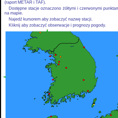
(raport METAR i TAF).
Dostępne stacje oznaczono żółtymi i czerwonymi punkta
na mapie.
Najedź kursorem aby zobaczyć nazwę stacji.
Kliknij aby zobaczyć obserwacje i prognozy pogody.