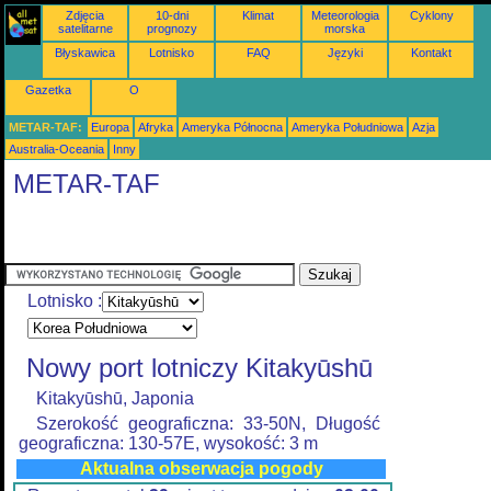
Zdjęcia
10-dni
Klimat
Meteorologia
Cyklony
satelitarne
prognozy
morska
Błyskawica
Lotnisko
FAQ
Języki
Kontakt
Gazetka
O
METAR-TAF:
Europa
Afryka
Ameryka Północna
Ameryka Południowa
Azja
Australia-Oceania
Inny
METAR-TAF
Lotnisko :
Nowy port lotniczy Kitakyūshū
Kitakyūshū, Japonia
Szerokość geograficzna: 33-50N, Długość
geograficzna: 130-57E, wysokość: 3 m
Aktualna obserwacja pogody