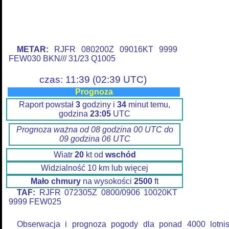
METAR:
RJFR 080200Z 09016KT 9999
FEW030 BKN/// 31/23 Q1005
czas: 11:39 (02:39 UTC)
Prognoza
Raport powstał
3
godziny i
34
minut temu,
godzina
23:05
UTC
Prognoza ważna od 08 godzina 00 UTC do
09 godzina 06 UTC
Wiatr
20
kt od
wschód
Widzialność 10 km lub więcej
Mało chmury
na wysokości
2500
ft
TAF:
RJFR 072305Z 0800/0906 10020KT
9999 FEW025
Obserwacja i prognoza pogody dla ponad 4000 lotni