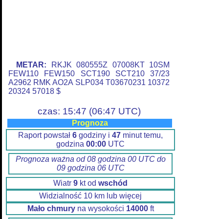
METAR:
RKJK 080555Z 07008KT 10SM
FEW110 FEW150 SCT190 SCT210 37/23
A2962 RMK AO2A SLP034 T03670231 10372
20324 57018 $
czas: 15:47 (06:47 UTC)
Prognoza
Raport powstał
6
godziny i
47
minut temu,
godzina
00:00
UTC
Prognoza ważna od 08 godzina 00 UTC do
09 godzina 06 UTC
Wiatr
9
kt od
wschód
Widzialność 10 km lub więcej
Mało chmury
na wysokości
14000
ft