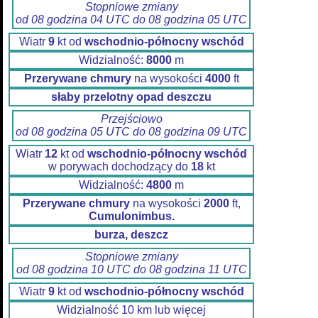
Stopniowe zmiany
od 08 godzina 04 UTC do 08 godzina 05 UTC
Wiatr
9
kt od
wschodnio-północny wschód
Widzialność:
8000
m
Przerywane chmury
na wysokości
4000
ft
słaby przelotny opad deszczu
Przejściowo
od 08 godzina 05 UTC do 08 godzina 09 UTC
Wiatr
12
kt od
wschodnio-północny wschód
w porywach dochodzący do
18
kt
Widzialność:
4800
m
Przerywane chmury
na wysokości
2000
ft,
Cumulonimbus.
burza, deszcz
Stopniowe zmiany
od 08 godzina 10 UTC do 08 godzina 11 UTC
Wiatr
9
kt od
wschodnio-północny wschód
Widzialność 10 km lub więcej