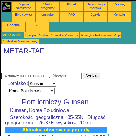
Zdjęcia
10-dni
Klimat
Meteorologia
Cyklony
satelitarne
prognozy
morska
Błyskawica
Lotnisko
FAQ
Języki
Kontakt
Gazetka
O
METAR-TAF:
Europa
Afryka
Ameryka Północna
Ameryka Południowa
Azja
Australia-Oceania
Inny
METAR-TAF
Lotnisko :
Port lotniczy Gunsan
Kunsan, Korea Południowa
Szerokość geograficzna: 35-55N, Długość
geograficzna: 126-37E, wysokość: 10 m
Aktualna obserwacja pogody