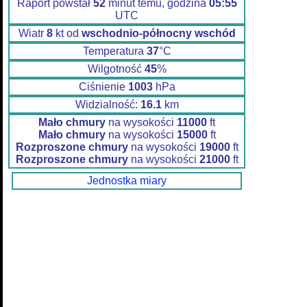
Raport powstał
52
minut temu, godzina
05:55
UTC
Wiatr
8
kt od
wschodnio-północny wschód
Temperatura
37
°C
Wilgotność
45
%
Ciśnienie
1003
hPa
Widzialność:
16.1
km
Mało chmury
na wysokości
11000
ft
Mało chmury
na wysokości
15000
ft
Rozproszone chmury
na wysokości
19000
ft
Rozproszone chmury
na wysokości
21000
ft
Jednostka miary