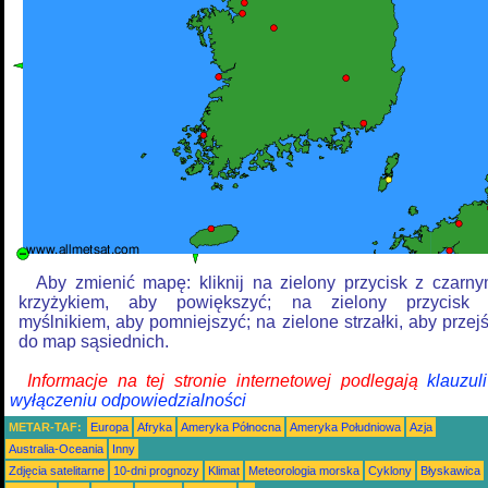
Aby zmienić mapę: kliknij na zielony przycisk z czarn
krzyżykiem, aby powiększyć; na zielony przycisk
myślnikiem, aby pomniejszyć; na zielone strzałki, aby przej
do map sąsiednich.
Informacje na tej stronie internetowej podlegają
klauzul
wyłączeniu odpowiedzialności
METAR-TAF:
Europa
Afryka
Ameryka Północna
Ameryka Południowa
Azja
Australia-Oceania
Inny
Zdjęcia satelitarne
10-dni prognozy
Klimat
Meteorologia morska
Cyklony
Błyskawica