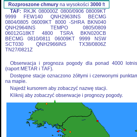
Rozproszone chmury
na wysokości
3000
ft
TAF:
RKJK 080000Z 0800/0906 08009KT
9999 FEW140 QNH2963INS BECMG
0804/0805 06009KT 8000 -SHRA BKN040
QNH2964INS TEMPO 0805/0809
06012G18KT 4800 TSRA BKN020CB
BECMG 0810/0811 06009KT 9999 NSW
SCT030 QNH2966INS TX38/0806Z
TN27/0821Z
Obserwacja i prognoza pogody dla ponad 4000 lotni
(raport METAR i TAF).
Dostępne stacje oznaczono żółtymi i czerwonymi punkta
na mapie.
Najedź kursorem aby zobaczyć nazwę stacji.
Kliknij aby zobaczyć obserwacje i prognozy pogody.