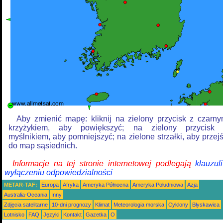
Aby zmienić mapę: kliknij na zielony przycisk z czarn
krzyżykiem, aby powiększyć; na zielony przycisk
myślnikiem, aby pomniejszyć; na zielone strzałki, aby przej
do map sąsiednich.
Informacje na tej stronie internetowej podlegają
klauzul
wyłączeniu odpowiedzialności
METAR-TAF:
Europa
Afryka
Ameryka Północna
Ameryka Południowa
Azja
Australia-Oceania
Inny
Zdjęcia satelitarne
10-dni prognozy
Klimat
Meteorologia morska
Cyklony
Błyskawica
Lotnisko
FAQ
Języki
Kontakt
Gazetka
O