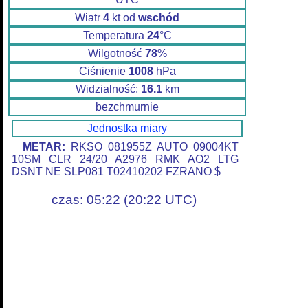
Wiatr
4
kt od
wschód
Temperatura
24
°C
Wilgotność
78
%
Ciśnienie
1008
hPa
Widzialność:
16.1
km
bezchmurnie
Jednostka miary
METAR:
RKSO 081955Z AUTO 09004KT
10SM CLR 24/20 A2976 RMK AO2 LTG
DSNT NE SLP081 T02410202 FZRANO $
czas: 05:22 (20:22 UTC)