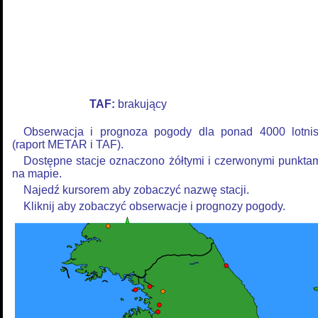
TAF:
brakujący
Obserwacja i prognoza pogody dla ponad 4000 lotni
(raport METAR i TAF).
Dostępne stacje oznaczono żółtymi i czerwonymi punkta
na mapie.
Najedź kursorem aby zobaczyć nazwę stacji.
Kliknij aby zobaczyć obserwacje i prognozy pogody.