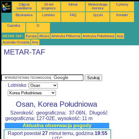
Zdjęcia
10-dni
Klimat
Meteorologia
Cyklony
satelitarne
prognozy
morska
Błyskawica
Lotnisko
FAQ
Języki
Kontakt
Gazetka
O
METAR-TAF:
Europa
Afryka
Ameryka Północna
Ameryka Południowa
Azja
Australia-Oceania
Inny
METAR-TAF
Lotnisko :
Osan, Korea Południowa
Szerokość geograficzna: 37-06N, Długość
geograficzna: 127-02E, wysokość: 11 m
Aktualna obserwacja pogody
Raport powstał
27
minut temu, godzina
19:55
UTC