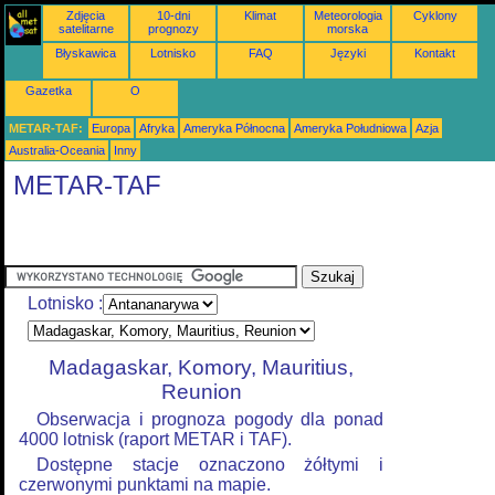
Zdjęcia
10-dni
Klimat
Meteorologia
Cyklony
satelitarne
prognozy
morska
Błyskawica
Lotnisko
FAQ
Języki
Kontakt
Gazetka
O
METAR-TAF:
Europa
Afryka
Ameryka Północna
Ameryka Południowa
Azja
Australia-Oceania
Inny
METAR-TAF
Lotnisko :
Madagaskar, Komory, Mauritius,
Reunion
Obserwacja i prognoza pogody dla ponad
4000 lotnisk (raport METAR i TAF).
Dostępne stacje oznaczono żółtymi i
czerwonymi punktami na mapie.