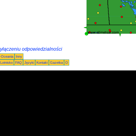
wyłączeniu odpowiedzialności
a-Oceania
Inny
Lotnisko
FAQ
Języki
Kontakt
Gazetka
O