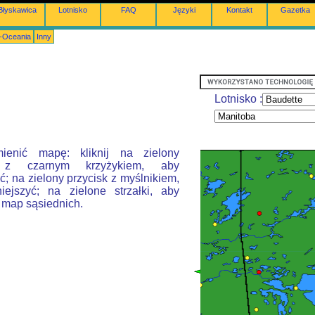
Błyskawica
Lotnisko
FAQ
Języki
Kontakt
Gazetka
a-Oceania
Inny
Lotnisko :
ienić mapę: kliknij na zielony
k z czarnym krzyżykiem, aby
; na zielony przycisk z myślnikiem,
ejszyć; na zielone strzałki, aby
 map sąsiednich.