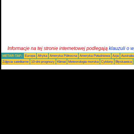
Informacje na tej stronie internetowej podlegają
klauzuli o 
METAR-TAF:
Europa
Afryka
Ameryka Północna
Ameryka Południowa
Azja
Australi
Zdjęcia satelitarne
10-dni prognozy
Klimat
Meteorologia morska
Cyklony
Błyskawica