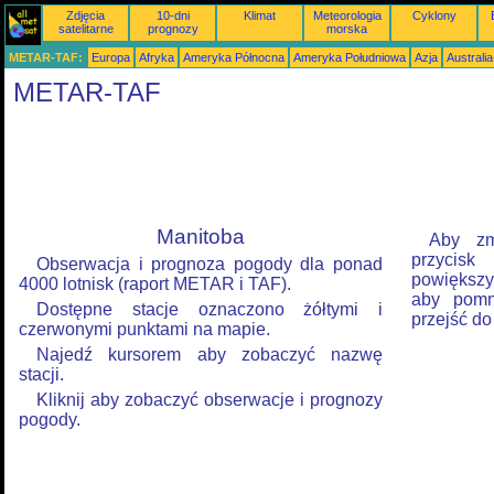
Zdjęcia
10-dni
Klimat
Meteorologia
Cyklony
satelitarne
prognozy
morska
METAR-TAF:
Europa
Afryka
Ameryka Północna
Ameryka Południowa
Azja
Australi
METAR-TAF
Manitoba
Aby zm
przycis
Obserwacja i prognoza pogody dla ponad
powiększyć
4000 lotnisk (raport METAR i TAF).
aby pomni
Dostępne stacje oznaczono żółtymi i
przejść do
czerwonymi punktami na mapie.
Najedź kursorem aby zobaczyć nazwę
stacji.
Kliknij aby zobaczyć obserwacje i prognozy
pogody.