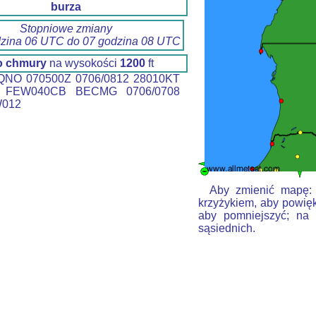
burza
Stopniowe zmiany
dzina 06 UTC do 07 godzina 08 UTC
o chmury
na wysokości
1200
ft
NO 070500Z 0706/0812 28010KT
 FEW040CB BECMG 0706/0708
012
Aby zmienić mapę: k
krzyżykiem, aby powięk
aby pomniejszyć; na 
sąsiednich.