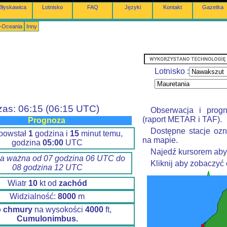
Błyskawica
Lotnisko
FAQ
Języki
Kontakt
Gazetka
a-Oceania
Inny
Lotnisko :
zas: 06:15 (06:15 UTC)
Obserwacja i prog
(raport METAR i TAF).
Prognoza
Dostępne stacje ozn
powstał
1
godzina i
15
minut temu,
na mapie.
godzina
05:00
UTC
Najedź kursorem aby
a ważna od 07 godzina 06 UTC do
Kliknij aby zobaczyć
08 godzina 12 UTC
Wiatr
10
kt od
zachód
Widzialność:
8000
m
o chmury
na wysokości
4000
ft,
Cumulonimbus.