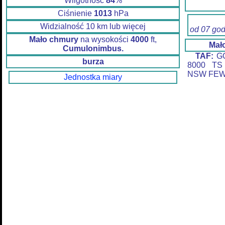
Wilgotność
84
%
Ciśnienie
1013
hPa
Widzialność 10 km lub więcej
od 07 go
Mało chmury
na wysokości
4000
ft,
Mał
Cumulonimbus.
TAF:
GQ
burza
8000 TS
NSW FEW
Jednostka miary