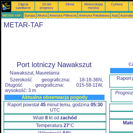
Zdjęcia
10-dni
Klimat
Meteorologia
Cyklony
satelitarne
prognozy
morska
METAR-TAF:
Europa
Afryka
Ameryka Północna
Ameryka Południowa
Azja
Australi
METAR-TAF
Port lotniczy Nawakszut
c
Nawakszut, Mauretania
Raport 
Szerokość geograficzna: 18-18-36N,
Długość geograficzna: 015-58-11W,
wysokość: 3 m
Prognoz
Aktualna obserwacja pogody
Raport powstał
45
minut temu, godzina
05:30
UTC
Wiatr
8
kt od
zachód
Mał
Temperatura
27
°C