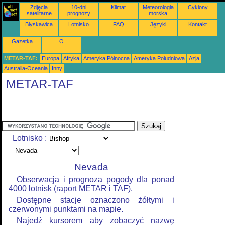
Zdjęcia
10-dni
Klimat
Meteorologia
Cyklony
satelitarne
prognozy
morska
Błyskawica
Lotnisko
FAQ
Języki
Kontakt
Gazetka
O
METAR-TAF:
Europa
Afryka
Ameryka Północna
Ameryka Południowa
Azja
Australia-Oceania
Inny
METAR-TAF
Lotnisko :
Nevada
Obserwacja i prognoza pogody dla ponad
4000 lotnisk (raport METAR i TAF).
Dostępne stacje oznaczono żółtymi i
czerwonymi punktami na mapie.
Najedź kursorem aby zobaczyć nazwę