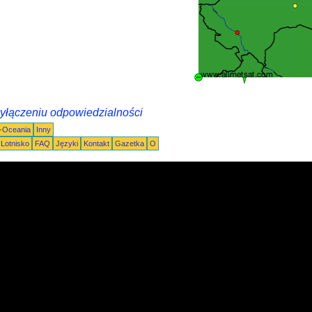
wyłączeniu odpowiedzialności
a-Oceania
Inny
Lotnisko
FAQ
Języki
Kontakt
Gazetka
O