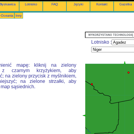
Błyskawica
Lotnisko
FAQ
Języki
Kontakt
Gazetka
a-Oceania
Inny
Lotnisko :
ienić mapę: kliknij na zielony
k z czarnym krzyżykiem, aby
; na zielony przycisk z myślnikiem,
ejszyć; na zielone strzałki, aby
 map sąsiednich.