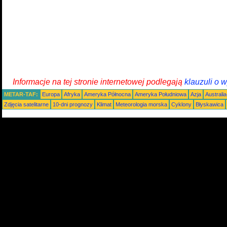
Informacje na tej stronie internetowej podlegają
klauzuli o 
METAR-TAF:
Europa
Afryka
Ameryka Północna
Ameryka Południowa
Azja
Australi
Zdjęcia satelitarne
10-dni prognozy
Klimat
Meteorologia morska
Cyklony
Błyskawica