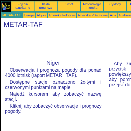
Zdjęcia
10-dni
Klimat
Meteorologia
Cyklony
satelitarne
prognozy
morska
METAR-TAF:
Europa
Afryka
Ameryka Północna
Ameryka Południowa
Azja
Australi
METAR-TAF
Niger
Aby zm
przycis
Obserwacja i prognoza pogody dla ponad
powiększyć
4000 lotnisk (raport METAR i TAF).
aby pomni
Dostępne stacje oznaczono żółtymi i
przejść do
czerwonymi punktami na mapie.
Najedź kursorem aby zobaczyć nazwę
stacji.
Kliknij aby zobaczyć obserwacje i prognozy
pogody.