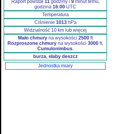
Raport powstał
11
godziny i
9
minut temu,
godzina
16:00
UTC
Temperatura
Ciśnienie
1013
hPa
Widzialność 10 km lub więcej
Mało chmury
na wysokości
2500
ft
Rozproszone chmury
na wysokości
3000
ft,
Cumulonimbus.
burza, słaby deszcz
Jednostka miary