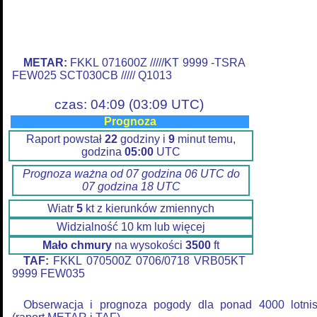
METAR:
FKKL 071600Z /////KT 9999 -TSRA
FEW025 SCT030CB ///// Q1013
czas: 04:09 (03:09 UTC)
Prognoza
Raport powstał
22
godziny i
9
minut temu,
godzina
05:00
UTC
Prognoza ważna od 07 godzina 06 UTC do
07 godzina 18 UTC
Wiatr
5
kt z kierunków zmiennych
Widzialność 10 km lub więcej
Mało chmury
na wysokości
3500
ft
TAF:
FKKL 070500Z 0706/0718 VRB05KT
9999 FEW035
Obserwacja i prognoza pogody dla ponad 4000 lotni