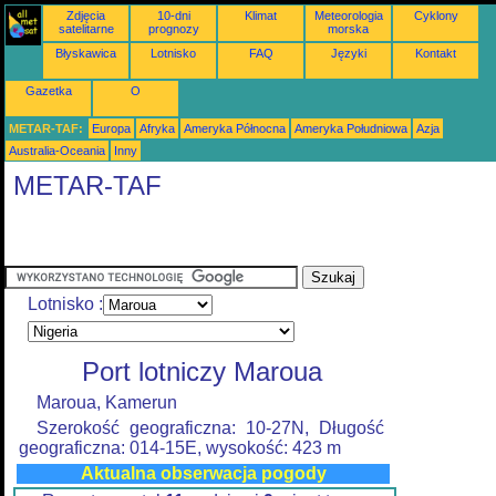
Zdjęcia
10-dni
Klimat
Meteorologia
Cyklony
satelitarne
prognozy
morska
Błyskawica
Lotnisko
FAQ
Języki
Kontakt
Gazetka
O
METAR-TAF:
Europa
Afryka
Ameryka Północna
Ameryka Południowa
Azja
Australia-Oceania
Inny
METAR-TAF
Lotnisko :
Port lotniczy Maroua
Maroua, Kamerun
Szerokość geograficzna: 10-27N, Długość
geograficzna: 014-15E, wysokość: 423 m
Aktualna obserwacja pogody