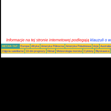
Informacje na tej stronie internetowej podlegają
klauzuli o 
METAR-TAF:
Europa
Afryka
Ameryka Północna
Ameryka Południowa
Azja
Australi
Zdjęcia satelitarne
10-dni prognozy
Klimat
Meteorologia morska
Cyklony
Błyskawica