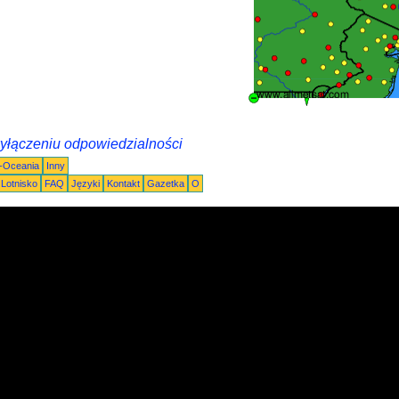
wyłączeniu odpowiedzialności
a-Oceania
Inny
Lotnisko
FAQ
Języki
Kontakt
Gazetka
O