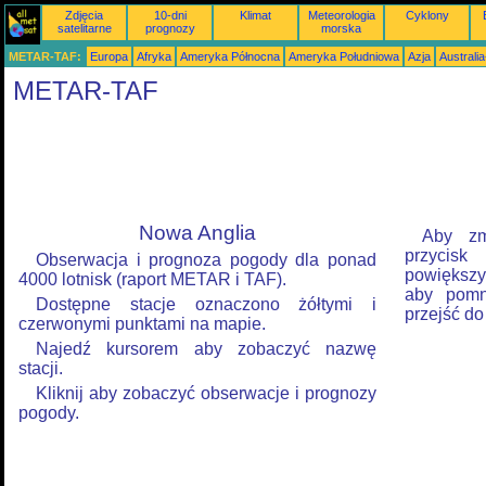
Zdjęcia
10-dni
Klimat
Meteorologia
Cyklony
satelitarne
prognozy
morska
METAR-TAF:
Europa
Afryka
Ameryka Północna
Ameryka Południowa
Azja
Australi
METAR-TAF
Nowa Anglia
Aby zm
przycis
Obserwacja i prognoza pogody dla ponad
powiększyć
4000 lotnisk (raport METAR i TAF).
aby pomni
Dostępne stacje oznaczono żółtymi i
przejść do
czerwonymi punktami na mapie.
Najedź kursorem aby zobaczyć nazwę
stacji.
Kliknij aby zobaczyć obserwacje i prognozy
pogody.