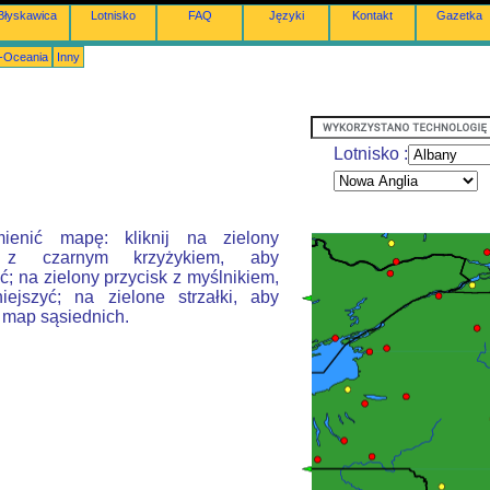
Błyskawica
Lotnisko
FAQ
Języki
Kontakt
Gazetka
a-Oceania
Inny
Lotnisko :
ienić mapę: kliknij na zielony
k z czarnym krzyżykiem, aby
; na zielony przycisk z myślnikiem,
ejszyć; na zielone strzałki, aby
 map sąsiednich.