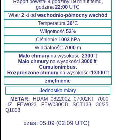
Raport powstał
4
godziny i
9
minut temu,
godzina
22:00
UTC
Wiatr
2
kt od
wschodnio-północny wschód
Temperatura
36
°C
Wilgotność
53
%
Ciśnienie
1003
hPa
Widzialność:
7000
m
Mało chmury
na wysokości
2300
ft
Mało chmury
na wysokości
3000
ft,
Cumulonimbus.
Rozproszone chmury
na wysokości
13300
ft
zmętnienie
Jednostka miary
METAR:
HDAM 082200Z 07002KT 7000
HZ FEW023 FEW030CB SCT133 36/25
Q1003
czas: 05:09 (02:09 UTC)