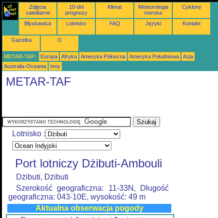
Zdjęcia
10-dni
Klimat
Meteorologia
Cyklony
satelitarne
prognozy
morska
Błyskawica
Lotnisko
FAQ
Języki
Kontakt
Gazetka
O
METAR-TAF:
Europa
Afryka
Ameryka Północna
Ameryka Południowa
Azja
Australia-Oceania
Inny
METAR-TAF
Lotnisko :
Port lotniczy Dżibuti-Ambouli
Dżibuti, Dżibuti
Szerokość geograficzna: 11-33N, Długość
geograficzna: 043-10E, wysokość: 49 m
Aktualna obserwacja pogody