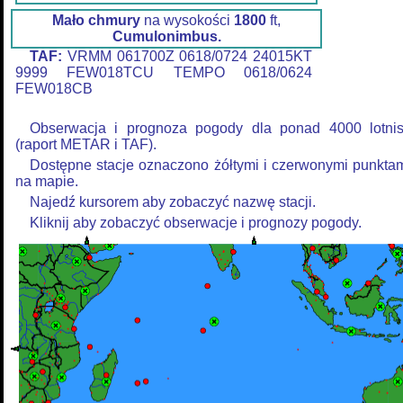
Mało chmury
na wysokości
1800
ft,
Cumulonimbus.
TAF:
VRMM 061700Z 0618/0724 24015KT
9999 FEW018TCU TEMPO 0618/0624
FEW018CB
Obserwacja i prognoza pogody dla ponad 4000 lotni
(raport METAR i TAF).
Dostępne stacje oznaczono żółtymi i czerwonymi punkta
na mapie.
Najedź kursorem aby zobaczyć nazwę stacji.
Kliknij aby zobaczyć obserwacje i prognozy pogody.