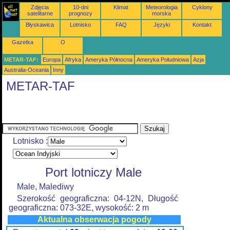
Zdjęcia
10-dni
Klimat
Meteorologia
Cyklony
satelitarne
prognozy
morska
Błyskawica
Lotnisko
FAQ
Języki
Kontakt
Gazetka
O
METAR-TAF:
Europa
Afryka
Ameryka Północna
Ameryka Południowa
Azja
Australia-Oceania
Inny
METAR-TAF
Lotnisko :
Port lotniczy Male
Male, Malediwy
Szerokość geograficzna: 04-12N, Długość
geograficzna: 073-32E, wysokość: 2 m
Aktualna obserwacja pogody