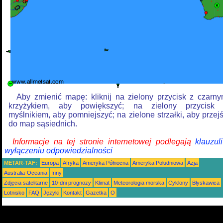
Aby zmienić mapę: kliknij na zielony przycisk z czarn
krzyżykiem, aby powiększyć; na zielony przycisk
myślnikiem, aby pomniejszyć; na zielone strzałki, aby przej
do map sąsiednich.
Informacje na tej stronie internetowej podlegają
klauzul
wyłączeniu odpowiedzialności
METAR-TAF:
Europa
Afryka
Ameryka Północna
Ameryka Południowa
Azja
Australia-Oceania
Inny
Zdjęcia satelitarne
10-dni prognozy
Klimat
Meteorologia morska
Cyklony
Błyskawica
Lotnisko
FAQ
Języki
Kontakt
Gazetka
O