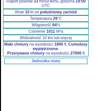
Raport powstał
33
minut temu, godzina
19:00
UTC
Wiatr
10
kt od
południowy zachód
Temperatura
29
°C
Wilgotność
84
%
Ciśnienie
1011
hPa
Widzialność 10 km lub więcej
Mało chmury
na wysokości
1800
ft,
Cumulusy
wypiętrznone.
Przerywane chmury
na wysokości
27000
ft
Jednostka miary