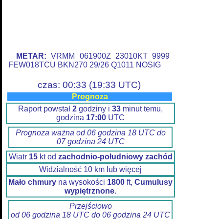
METAR:
VRMM 061900Z 23010KT 9999
FEW018TCU BKN270 29/26 Q1011 NOSIG
czas: 00:33 (19:33 UTC)
Prognoza
Raport powstał
2
godziny i
33
minut temu,
godzina
17:00
UTC
Prognoza ważna od 06 godzina 18 UTC do
07 godzina 24 UTC
Wiatr
15
kt od
zachodnio-południowy zachód
Widzialność 10 km lub więcej
Mało chmury
na wysokości
1800
ft,
Cumulusy
wypiętrznone.
Przejściowo
od 06 godzina 18 UTC do 06 godzina 24 UTC