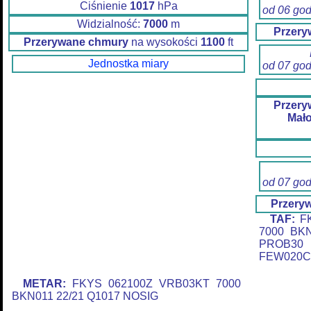
Ciśnienie
1017
hPa
od 06 go
Widzialność:
7000
m
Przery
Przerywane chmury
na wysokości
1100
ft
Jednostka miary
od 07 go
Przery
Mał
od 07 go
Przery
TAF:
FK
7000 BK
PROB30 
FEW020C
METAR:
FKYS 062100Z VRB03KT 7000
BKN011 22/21 Q1017 NOSIG