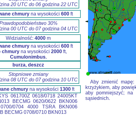
dzina 20 UTC do 06 godzina 22 UTC
wane chmury
na wysokości
600
ft
Prawdopodobieństwo 30%
dzina 00 UTC do 07 godzina 04 UTC
Widzialność:
4000
m
wane chmury
na wysokości
600
ft
o chmury
na wysokości
2000
ft,
Cumulonimbus.
burza, deszcz
Stopniowe zmiany
dzina 08 UTC do 07 godzina 10 UTC
Aby zmienić mapę: k
krzyżykiem, aby powięk
wane chmury
na wysokości
1300
ft
aby pomniejszyć; na 
YS 061700Z 0618/0718 24005KT
sąsiednich.
N013 BECMG 0620/0622 BKN006
0700/0704 4000 TSRA BKN006
B BECMG 0708/0710 BKN013