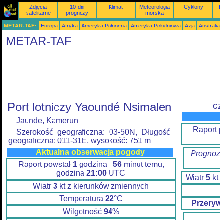
Zdjęcia
10-dni
Klimat
Meteorologia
Cyklony
satelitarne
prognozy
morska
METAR-TAF:
Europa
Afryka
Ameryka Północna
Ameryka Południowa
Azja
Australi
METAR-TAF
Port lotniczy Yaoundé Nsimalen
c
Jaunde, Kamerun
Raport
Szerokość geograficzna: 03-50N, Długość
geograficzna: 011-31E, wysokość: 751 m
Aktualna obserwacja pogody
Prognoz
Raport powstał
1
godzina i
56
minut temu,
godzina
21:00
UTC
Wiatr
5
kt
Wiatr
3
kt z kierunków zmiennych
Temperatura
22
°C
Przery
Wilgotność
94
%