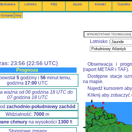
Błyskawica
Lotnisko
FAQ
Języki
Kontakt
Gazetka
a-Oceania
Inny
Lotnisko :
zas: 23:56 (22:56 UTC)
Obserwacja i prog
(raport METAR i TAF).
Prognoza
Dostępne stacje ozn
 powstał
5
godziny i
56
minut temu,
na mapie.
godzina
17:00
UTC
Najedź kursorem aby
a ważna od 06 godzina 18 UTC do
Kliknij aby zobaczyć
07 godzina 18 UTC
 od
zachodnio-południowy zachód
Widzialność:
7000
m
wane chmury
na wysokości
1300
ft
Stopniowe zmiany