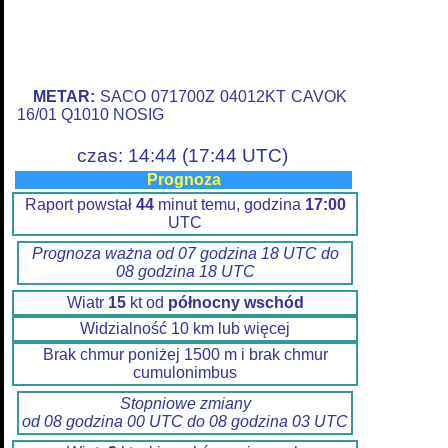
METAR:
SACO 071700Z 04012KT CAVOK
16/01 Q1010 NOSIG
czas: 14:44 (17:44 UTC)
Prognoza
Raport powstał
44
minut temu, godzina
17:00
UTC
Prognoza ważna od 07 godzina 18 UTC do
08 godzina 18 UTC
Wiatr
15
kt od
północny wschód
Widzialność 10 km lub więcej
Brak chmur poniżej 1500 m i brak chmur
cumulonimbus
Stopniowe zmiany
od 08 godzina 00 UTC do 08 godzina 03 UTC