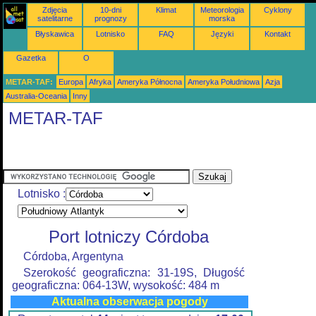
Zdjęcia
10-dni
Klimat
Meteorologia
Cyklony
satelitarne
prognozy
morska
Błyskawica
Lotnisko
FAQ
Języki
Kontakt
Gazetka
O
METAR-TAF:
Europa
Afryka
Ameryka Północna
Ameryka Południowa
Azja
Australia-Oceania
Inny
METAR-TAF
Lotnisko :
Port lotniczy Córdoba
Córdoba, Argentyna
Szerokość geograficzna: 31-19S, Długość
geograficzna: 064-13W, wysokość: 484 m
Aktualna obserwacja pogody