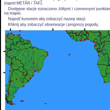
(raport METAR i TAF).
Dostępne stacje oznaczono żółtymi i czerwonymi punkta
na mapie.
Najedź kursorem aby zobaczyć nazwę stacji.
Kliknij aby zobaczyć obserwacje i prognozy pogody.