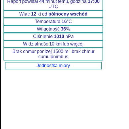
Raport powstał
44
minut temu, godzina
17:00
UTC
Wiatr
12
kt od
północny wschód
Temperatura
16
°C
Wilgotność
36
%
Ciśnienie
1010
hPa
Widzialność 10 km lub więcej
Brak chmur poniżej 1500 m i brak chmur
cumulonimbus
Jednostka miary