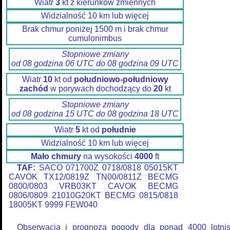
Wiatr
3
kt z kierunków zmiennych
Widzialność 10 km lub więcej
Brak chmur poniżej 1500 m i brak chmur
cumulonimbus
Stopniowe zmiany
od 08 godzina 06 UTC do 08 godzina 09 UTC
Wiatr
10
kt od
południowo-południowy
zachód
w porywach dochodzący do
20
kt
Stopniowe zmiany
od 08 godzina 15 UTC do 08 godzina 18 UTC
Wiatr
5
kt od
południe
Widzialność 10 km lub więcej
Mało chmury
na wysokości
4000
ft
TAF:
SACO 071700Z 0718/0818 05015KT
CAVOK TX12/0819Z TN00/0811Z BECMG
0800/0803 VRB03KT CAVOK BECMG
0806/0809 21010G20KT BECMG 0815/0818
18005KT 9999 FEW040
Obserwacja i prognoza pogody dla ponad 4000 lotni