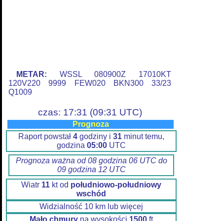
METAR:
WSSL 080900Z 17010KT
120V220 9999 FEW020 BKN300 33/23
Q1009
czas: 17:31 (09:31 UTC)
Prognoza
Raport powstał
4
godziny i
31
minut temu,
godzina
05:00
UTC
Prognoza ważna od 08 godzina 06 UTC do
09 godzina 12 UTC
Wiatr
11
kt od
południowo-południowy
wschód
Widzialność 10 km lub więcej
Mało chmury
na wysokości
1500
ft