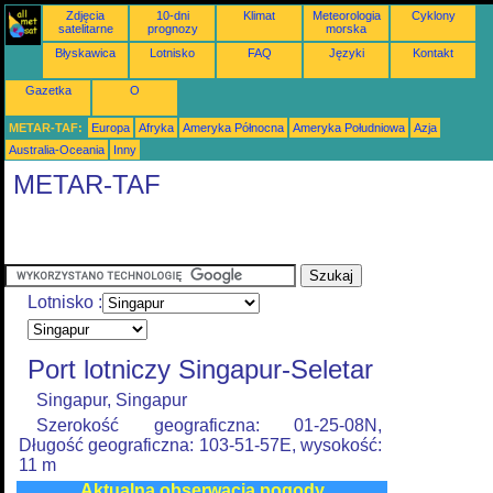
Zdjęcia
10-dni
Klimat
Meteorologia
Cyklony
satelitarne
prognozy
morska
Błyskawica
Lotnisko
FAQ
Języki
Kontakt
Gazetka
O
METAR-TAF:
Europa
Afryka
Ameryka Północna
Ameryka Południowa
Azja
Australia-Oceania
Inny
METAR-TAF
Lotnisko :
Port lotniczy Singapur-Seletar
Singapur, Singapur
Szerokość geograficzna: 01-25-08N,
Długość geograficzna: 103-51-57E, wysokość:
11 m
Aktualna obserwacja pogody