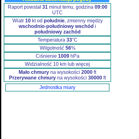
Raport powstał
31
minut temu, godzina
09:00
UTC
Wiatr
10
kt od
południe
, zmienny między
wschodnio-południowy wschód
i
południowy zachód
Temperatura
33
°C
Wilgotność
56
%
Ciśnienie
1009
hPa
Widzialność 10 km lub więcej
Mało chmury
na wysokości
2000
ft
Przerywane chmury
na wysokości
30000
ft
Jednostka miary