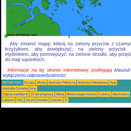
Aby zmienić mapę: kliknij na zielony przycisk z czarn
krzyżykiem, aby powiększyć; na zielony przycisk 
myślnikiem, aby pomniejszyć; na zielone strzałki, aby przej
do map sąsiednich.
Informacje na tej stronie internetowej podlegają
klauzul
wyłączeniu odpowiedzialności
METAR-TAF:
Europa
Afryka
Ameryka Północna
Ameryka Południowa
Azja
Australia-Oceania
Inny
Zdjęcia satelitarne
10-dni prognozy
Klimat
Meteorologia morska
Cyklony
Błyskawica
Lotnisko
FAQ
Języki
Kontakt
Gazetka
O