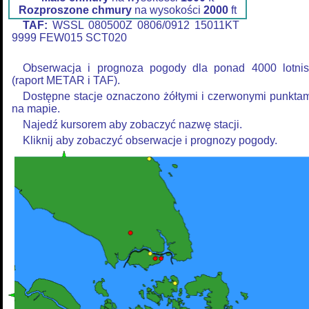
Rozproszone chmury
na wysokości
2000
ft
TAF:
WSSL 080500Z 0806/0912 15011KT
9999 FEW015 SCT020
Obserwacja i prognoza pogody dla ponad 4000 lotnis
(raport METAR i TAF).
Dostępne stacje oznaczono żółtymi i czerwonymi punkta
na mapie.
Najedź kursorem aby zobaczyć nazwę stacji.
Kliknij aby zobaczyć obserwacje i prognozy pogody.