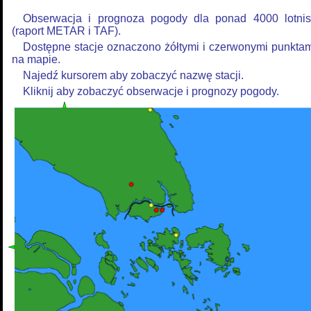
Obserwacja i prognoza pogody dla ponad 4000 lotnis
(raport METAR i TAF).
Dostępne stacje oznaczono żółtymi i czerwonymi punkta
na mapie.
Najedź kursorem aby zobaczyć nazwę stacji.
Kliknij aby zobaczyć obserwacje i prognozy pogody.