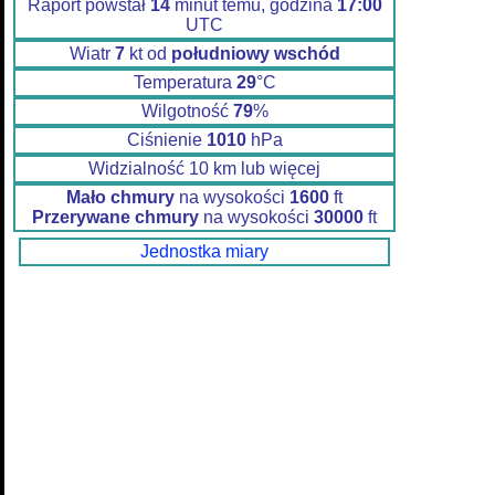
Raport powstał
14
minut temu, godzina
17:00
UTC
Wiatr
7
kt od
południowy wschód
Temperatura
29
°C
Wilgotność
79
%
Ciśnienie
1010
hPa
Widzialność 10 km lub więcej
Mało chmury
na wysokości
1600
ft
Przerywane chmury
na wysokości
30000
ft
Jednostka miary