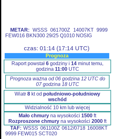
METAR:
WSSS 061700Z 14007KT 9999
FEW016 BKN300 29/25 Q1010 NOSIG
czas: 01:14 (17:14 UTC)
Prognoza
Raport powstał
6
godziny i
14
minut temu,
godzina
11:00
UTC
Prognoza ważna od 06 godzina 12 UTC do
07 godzina 18 UTC
Wiatr
8
kt od
południowo-południowy
wschód
Widzialność 10 km lub więcej
Mało chmury
na wysokości
1500
ft
Rozproszone chmury
na wysokości
2000
ft
TAF:
WSSS 061100Z 0612/0718 16008KT
9999 FEW015 SCT020