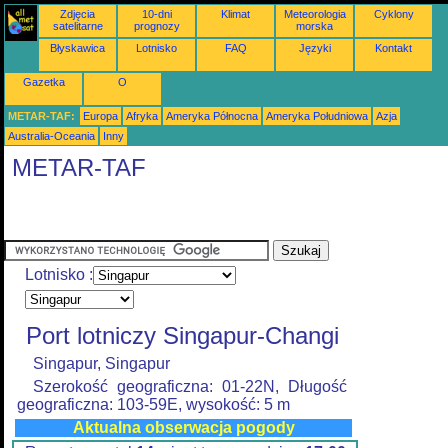
Zdjęcia
10-dni
Klimat
Meteorologia
Cyklony
satelitarne
prognozy
morska
Błyskawica
Lotnisko
FAQ
Języki
Kontakt
Gazetka
O
METAR-TAF:
Europa
Afryka
Ameryka Północna
Ameryka Południowa
Azja
Australia-Oceania
Inny
METAR-TAF
Lotnisko :
Port lotniczy Singapur-Changi
Singapur, Singapur
Szerokość geograficzna: 01-22N, Długość
geograficzna: 103-59E, wysokość: 5 m
Aktualna obserwacja pogody