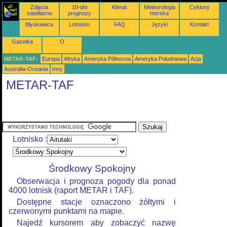
Zdjęcia
10-dni
Klimat
Meteorologia
Cyklony
satelitarne
prognozy
morska
Błyskawica
Lotnisko
FAQ
Języki
Kontakt
Gazetka
O
METAR-TAF:
Europa
Afryka
Ameryka Północna
Ameryka Południowa
Azja
Australia-Oceania
Inny
METAR-TAF
Lotnisko :
Środkowy Spokojny
Obserwacja i prognoza pogody dla ponad
4000 lotnisk (raport METAR i TAF).
Dostępne stacje oznaczono żółtymi i
czerwonymi punktami na mapie.
Najedź kursorem aby zobaczyć nazwę