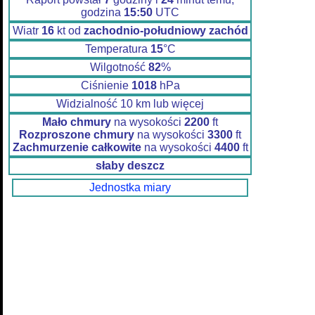
godzina
15:50
UTC
Wiatr
16
kt od
zachodnio-południowy zachód
Temperatura
15
°C
Wilgotność
82
%
Ciśnienie
1018
hPa
Widzialność 10 km lub więcej
Mało chmury
na wysokości
2200
ft
Rozproszone chmury
na wysokości
3300
ft
Zachmurzenie całkowite
na wysokości
4400
ft
słaby deszcz
Jednostka miary