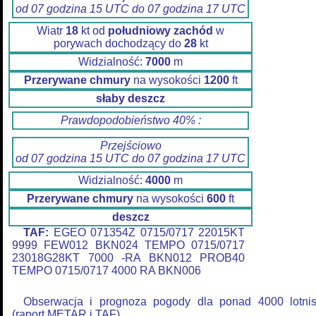
od 07 godzina 15 UTC do 07 godzina 17 UTC
Wiatr
18
kt od
południowy zachód
w
porywach dochodzący do
28
kt
Widzialność:
7000
m
Przerywane chmury
na wysokości
1200
ft
słaby deszcz
Prawdopodobieństwo 40% :
Przejściowo
od 07 godzina 15 UTC do 07 godzina 17 UTC
Widzialność:
4000
m
Przerywane chmury
na wysokości
600
ft
deszcz
TAF:
EGEO 071354Z 0715/0717 22015KT
9999 FEW012 BKN024 TEMPO 0715/0717
23018G28KT 7000 -RA BKN012 PROB40
TEMPO 0715/0717 4000 RA BKN006
Obserwacja i prognoza pogody dla ponad 4000 lotni
(raport METAR i TAF).