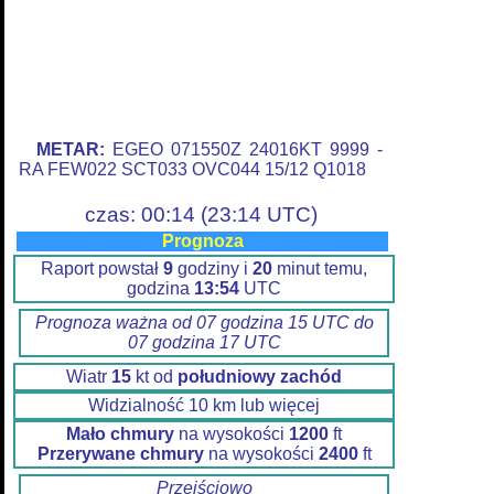
METAR:
EGEO 071550Z 24016KT 9999 -
RA FEW022 SCT033 OVC044 15/12 Q1018
czas: 00:14 (23:14 UTC)
Prognoza
Raport powstał
9
godziny i
20
minut temu,
godzina
13:54
UTC
Prognoza ważna od 07 godzina 15 UTC do
07 godzina 17 UTC
Wiatr
15
kt od
południowy zachód
Widzialność 10 km lub więcej
Mało chmury
na wysokości
1200
ft
Przerywane chmury
na wysokości
2400
ft
Przejściowo