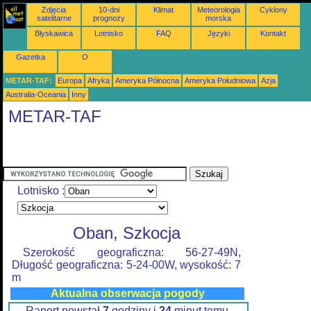
Zdjęcia
10-dni
Klimat
Meteorologia
Cyklony
satelitarne
prognozy
morska
Błyskawica
Lotnisko
FAQ
Języki
Kontakt
Gazetka
O
METAR-TAF:
Europa
Afryka
Ameryka Północna
Ameryka Południowa
Azja
Australia-Oceania
Inny
METAR-TAF
Lotnisko :
Oban, Szkocja
Szerokość geograficzna: 56-27-49N,
Długość geograficzna: 5-24-00W, wysokość: 7
m
Aktualna obserwacja pogody
Raport powstał
7
godziny i
24
minut temu,