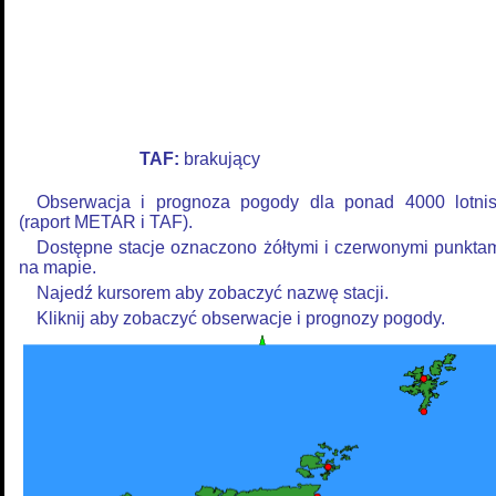
TAF:
brakujący
Obserwacja i prognoza pogody dla ponad 4000 lotni
(raport METAR i TAF).
Dostępne stacje oznaczono żółtymi i czerwonymi punkta
na mapie.
Najedź kursorem aby zobaczyć nazwę stacji.
Kliknij aby zobaczyć obserwacje i prognozy pogody.