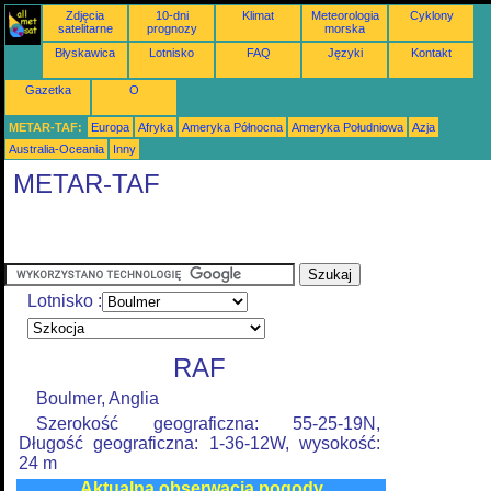
Zdjęcia
10-dni
Klimat
Meteorologia
Cyklony
satelitarne
prognozy
morska
Błyskawica
Lotnisko
FAQ
Języki
Kontakt
Gazetka
O
METAR-TAF:
Europa
Afryka
Ameryka Północna
Ameryka Południowa
Azja
Australia-Oceania
Inny
METAR-TAF
Lotnisko :
RAF
Boulmer, Anglia
Szerokość geograficzna: 55-25-19N,
Długość geograficzna: 1-36-12W, wysokość:
24 m
Aktualna obserwacja pogody