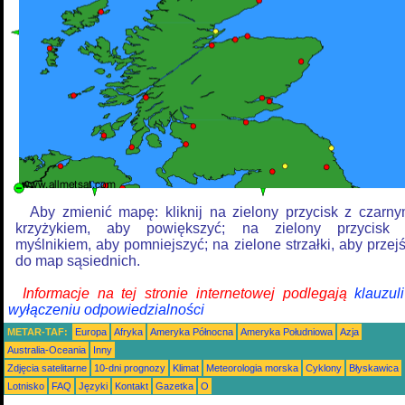
Aby zmienić mapę: kliknij na zielony przycisk z czarn
krzyżykiem, aby powiększyć; na zielony przycisk
myślnikiem, aby pomniejszyć; na zielone strzałki, aby przej
do map sąsiednich.
Informacje na tej stronie internetowej podlegają
klauzul
wyłączeniu odpowiedzialności
METAR-TAF:
Europa
Afryka
Ameryka Północna
Ameryka Południowa
Azja
Australia-Oceania
Inny
Zdjęcia satelitarne
10-dni prognozy
Klimat
Meteorologia morska
Cyklony
Błyskawica
Lotnisko
FAQ
Języki
Kontakt
Gazetka
O