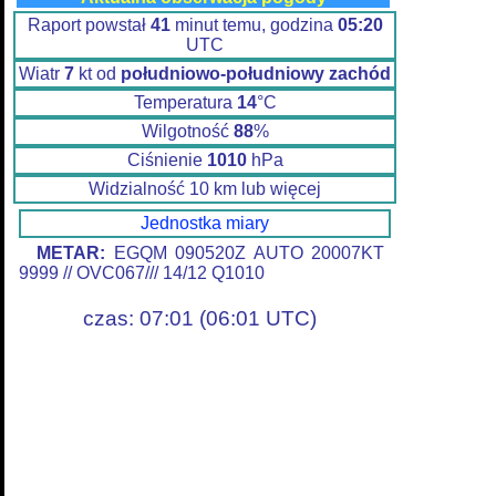
Raport powstał
41
minut temu, godzina
05:20
UTC
Wiatr
7
kt od
południowo-południowy zachód
Temperatura
14
°C
Wilgotność
88
%
Ciśnienie
1010
hPa
Widzialność 10 km lub więcej
Jednostka miary
METAR:
EGQM 090520Z AUTO 20007KT
9999 // OVC067/// 14/12 Q1010
czas: 07:01 (06:01 UTC)