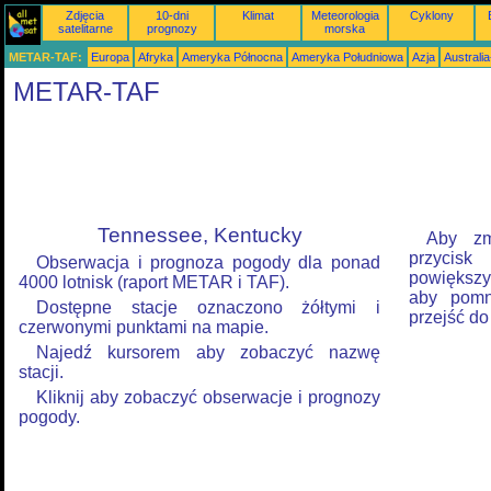
Zdjęcia
10-dni
Klimat
Meteorologia
Cyklony
satelitarne
prognozy
morska
METAR-TAF:
Europa
Afryka
Ameryka Północna
Ameryka Południowa
Azja
Australi
METAR-TAF
Tennessee, Kentucky
Aby zm
przycis
Obserwacja i prognoza pogody dla ponad
powiększyć
4000 lotnisk (raport METAR i TAF).
aby pomni
Dostępne stacje oznaczono żółtymi i
przejść do
czerwonymi punktami na mapie.
Najedź kursorem aby zobaczyć nazwę
stacji.
Kliknij aby zobaczyć obserwacje i prognozy
pogody.