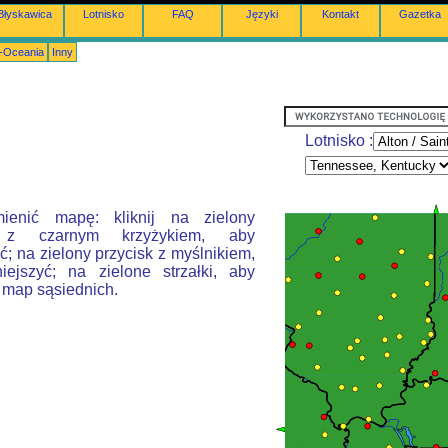
Błyskawica
Lotnisko
FAQ
Języki
Kontakt
Gazetka
a-Oceania
Inny
Lotnisko :
ienić mapę: kliknij na zielony
k z czarnym krzyżykiem, aby
; na zielony przycisk z myślnikiem,
ejszyć; na zielone strzałki, aby
 map sąsiednich.