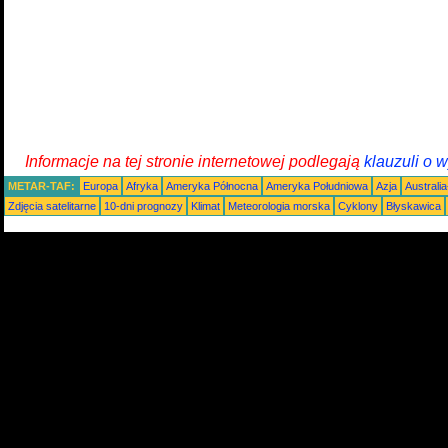
Informacje na tej stronie internetowej podlegają
klauzuli o 
METAR-TAF:
Europa
Afryka
Ameryka Północna
Ameryka Południowa
Azja
Australi
Zdjęcia satelitarne
10-dni prognozy
Klimat
Meteorologia morska
Cyklony
Błyskawica