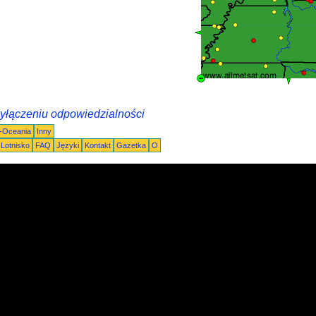
wyłączeniu odpowiedzialności
a-Oceania
Inny
Lotnisko
FAQ
Języki
Kontakt
Gazetka
O