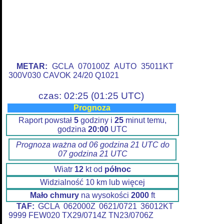
METAR:
GCLA 070100Z AUTO 35011KT
300V030 CAVOK 24/20 Q1021
czas: 02:25 (01:25 UTC)
Prognoza
Raport powstał
5
godziny i
25
minut temu,
godzina
20:00
UTC
Prognoza ważna od 06 godzina 21 UTC do
07 godzina 21 UTC
Wiatr
12
kt od
północ
Widzialność 10 km lub więcej
Mało chmury
na wysokości
2000
ft
TAF:
GCLA 062000Z 0621/0721 36012KT
9999 FEW020 TX29/0714Z TN23/0706Z