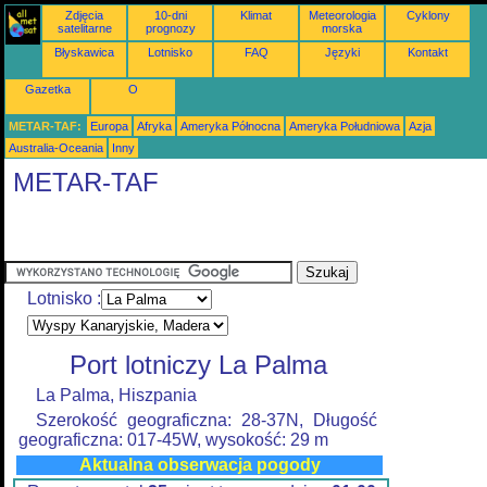
Zdjęcia
10-dni
Klimat
Meteorologia
Cyklony
satelitarne
prognozy
morska
Błyskawica
Lotnisko
FAQ
Języki
Kontakt
Gazetka
O
METAR-TAF:
Europa
Afryka
Ameryka Północna
Ameryka Południowa
Azja
Australia-Oceania
Inny
METAR-TAF
Lotnisko :
Port lotniczy La Palma
La Palma, Hiszpania
Szerokość geograficzna: 28-37N, Długość
geograficzna: 017-45W, wysokość: 29 m
Aktualna obserwacja pogody