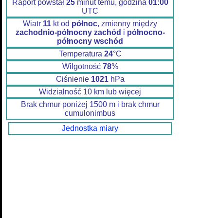
Raport powstał
25
minut temu, godzina
01:00
UTC
Wiatr
11
kt od
północ
, zmienny między
zachodnio-północny zachód
i
północno-
północny wschód
Temperatura
24
°C
Wilgotność
78
%
Ciśnienie
1021
hPa
Widzialność 10 km lub więcej
Brak chmur poniżej 1500 m i brak chmur
cumulonimbus
Jednostka miary