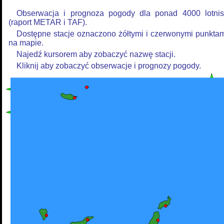
Obserwacja i prognoza pogody dla ponad 4000 lotnis
(raport METAR i TAF).
Dostępne stacje oznaczono żółtymi i czerwonymi punkta
na mapie.
Najedź kursorem aby zobaczyć nazwę stacji.
Kliknij aby zobaczyć obserwacje i prognozy pogody.