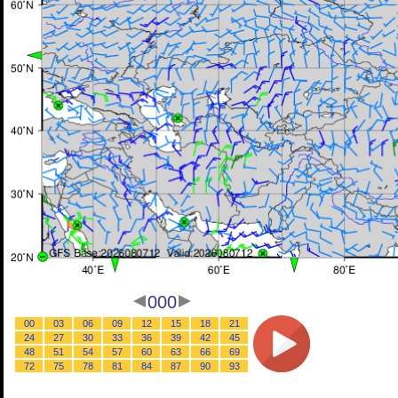
000
00
03
06
09
12
15
18
21
24
27
30
33
36
39
42
45
48
51
54
57
60
63
66
69
72
75
78
81
84
87
90
93