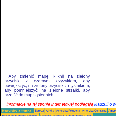
Aby zmienić mapę: kliknij na zielony
przycisk z czarnym krzyżykiem, aby
powiększyć; na zielony przycisk z myślnikiem,
aby pomniejszyć; na zielone strzałki, aby
przejść do map sąsiednich.
Informacje na tej stronie internetowej podlegają
klauzuli o 
Meteorologia morska :
Europa
Afryka
Ameryka Północna
Ameryka Centralna
Amery
Północno zachodni Spokojny
Oceania
Australia
Ocean Indyjski
Inny