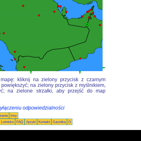
mapę: kliknij na zielony przycisk z czarnym
 powiększyć; na zielony przycisk z myślnikiem,
ć; na zielone strzałki, aby przejść do map
wyłączeniu odpowiedzialności
eania
Inny
Lotnisko
FAQ
Języki
Kontakt
Gazetka
O