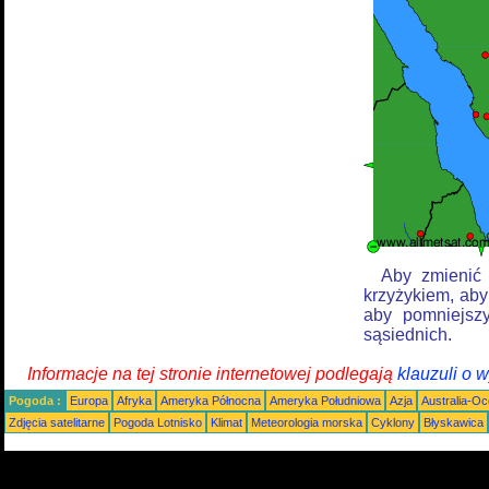
Aby zmienić 
krzyżykiem, aby
aby pomniejszy
sąsiednich.
Informacje na tej stronie internetowej podlegają
klauzuli o 
Pogoda :
Europa
Afryka
Ameryka Północna
Ameryka Południowa
Azja
Australia-Oc
Zdjęcia satelitarne
Pogoda Lotnisko
Klimat
Meteorologia morska
Cyklony
Błyskawica