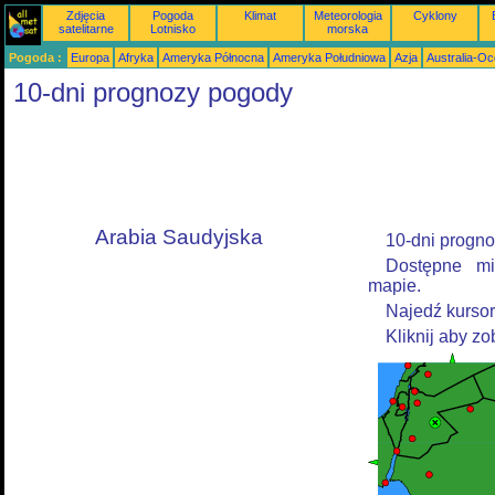
Zdjęcia
Pogoda
Klimat
Meteorologia
Cyklony
satelitarne
Lotnisko
morska
Pogoda :
Europa
Afryka
Ameryka Północna
Ameryka Południowa
Azja
Australia-Oc
10-dni prognozy pogody
Arabia Saudyjska
10-dni progno
Dostępne mi
mapie.
Najedź kurso
Kliknij aby z