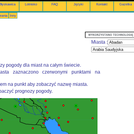
Błyskawica
Lotnisko
FAQ
Języki
Kontakt
Gazetka
eania
Inny
Miasta :
zy pogody dla miast na całym świecie.
asta zaznaczono czerwonymi punktami na
rem na punkt aby zobaczyć nazwę miasta.
obaczyć prognozy pogody.