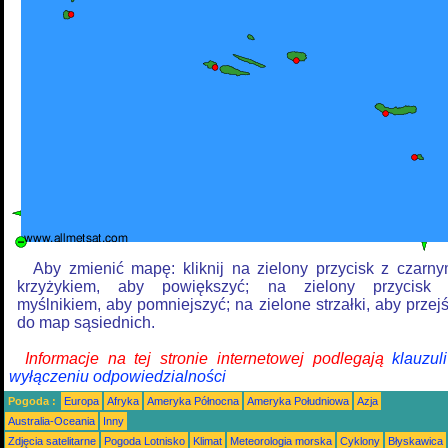
Aby zmienić mapę: kliknij na zielony przycisk z czarn
krzyżykiem, aby powiększyć; na zielony przycisk
myślnikiem, aby pomniejszyć; na zielone strzałki, aby przej
do map sąsiednich.
Informacje na tej stronie internetowej podlegają
klauzul
wyłączeniu odpowiedzialności
Pogoda :
Europa
Afryka
Ameryka Północna
Ameryka Południowa
Azja
Australia-Oceania
Inny
Zdjęcia satelitarne
Pogoda Lotnisko
Klimat
Meteorologia morska
Cyklony
Błyskawica