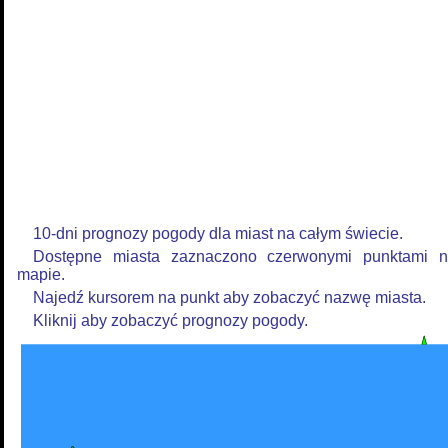
10-dni prognozy pogody dla miast na całym świecie.
Dostępne miasta zaznaczono czerwonymi punktami 
mapie.
Najedź kursorem na punkt aby zobaczyć nazwę miasta.
Kliknij aby zobaczyć prognozy pogody.