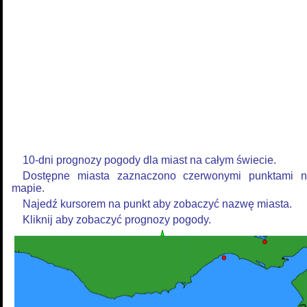
10-dni prognozy pogody dla miast na całym świecie.
Dostępne miasta zaznaczono czerwonymi punktami 
mapie.
Najedź kursorem na punkt aby zobaczyć nazwę miasta.
Kliknij aby zobaczyć prognozy pogody.