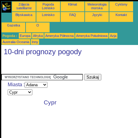
Zdjęcia
Pogoda
Klimat
Meteorologia
Cyklony
satelitarne
Lotnisko
morska
Błyskawica
Lotnisko
FAQ
Języki
Kontakt
Gazetka
O
Pogoda :
Europa
Afryka
Ameryka Północna
Ameryka Południowa
Azja
Australia-Oceania
Inny
10-dni prognozy pogody
Miasta :
Cypr