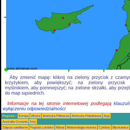
Aby zmienić mapę: kliknij na zielony przycisk z czarn
krzyżykiem, aby powiększyć; na zielony przycisk
myślnikiem, aby pomniejszyć; na zielone strzałki, aby przej
do map sąsiednich.
Informacje na tej stronie internetowej podlegają
klauzul
wyłączeniu odpowiedzialności
Pogoda :
Europa
Afryka
Ameryka Północna
Ameryka Południowa
Azja
Australia-Oceania
Inny
Zdjęcia satelitarne
Pogoda Lotnisko
Klimat
Meteorologia morska
Cyklony
Błyskawica