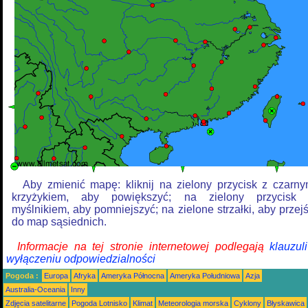
Aby zmienić mapę: kliknij na zielony przycisk z czarn
krzyżykiem, aby powiększyć; na zielony przycisk
myślnikiem, aby pomniejszyć; na zielone strzałki, aby przej
do map sąsiednich.
Informacje na tej stronie internetowej podlegają
klauzul
wyłączeniu odpowiedzialności
Pogoda :
Europa
Afryka
Ameryka Północna
Ameryka Południowa
Azja
Australia-Oceania
Inny
Zdjęcia satelitarne
Pogoda Lotnisko
Klimat
Meteorologia morska
Cyklony
Błyskawica