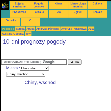
Zdjęcia
Pogoda
Klimat
Meteorologia
Cyklony
satelitarne
Lotnisko
morska
Błyskawica
Lotnisko
FAQ
Języki
Kontakt
Gazetka
O
Pogoda :
Europa
Afryka
Ameryka Północna
Ameryka Południowa
Azja
Australia-Oceania
Inny
10-dni prognozy pogody
Miasta :
Chiny, wschód