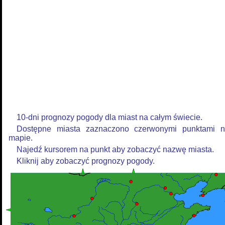
10-dni prognozy pogody dla miast na całym świecie.
Dostępne miasta zaznaczono czerwonymi punktami 
mapie.
Najedź kursorem na punkt aby zobaczyć nazwę miasta.
Kliknij aby zobaczyć prognozy pogody.