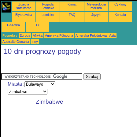
Zdjęcia
Pogoda
Klimat
Meteorologia
Cyklony
satelitarne
Lotnisko
morska
Błyskawica
Lotnisko
FAQ
Języki
Kontakt
Gazetka
O
Pogoda :
Europa
Afryka
Ameryka Północna
Ameryka Południowa
Azja
Australia-Oceania
Inny
10-dni prognozy pogody
Miasta :
Zimbabwe