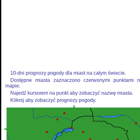
10-dni prognozy pogody dla miast na całym świecie.
Dostępne miasta zaznaczono czerwonymi punktami 
mapie.
Najedź kursorem na punkt aby zobaczyć nazwę miasta.
Kliknij aby zobaczyć prognozy pogody.