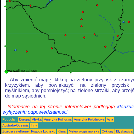
Aby zmienić mapę: kliknij na zielony przycisk z czarn
krzyżykiem, aby powiększyć; na zielony przycisk
myślnikiem, aby pomniejszyć; na zielone strzałki, aby przej
do map sąsiednich.
Informacje na tej stronie internetowej podlegają
klauzul
wyłączeniu odpowiedzialności
Pogoda :
Europa
Afryka
Ameryka Północna
Ameryka Południowa
Azja
Australia-Oceania
Inny
Zdjęcia satelitarne
Pogoda Lotnisko
Klimat
Meteorologia morska
Cyklony
Błyskawica