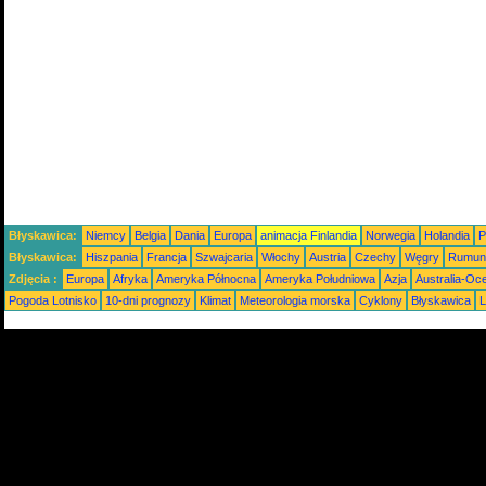
Błyskawica:
Niemcy
Belgia
Dania
Europa
animacja Finlandia
Norwegia
Holandia
P
Błyskawica:
Hiszpania
Francja
Szwajcaria
Włochy
Austria
Czechy
Węgry
Rumun
Zdjęcia :
Europa
Afryka
Ameryka Północna
Ameryka Południowa
Azja
Australia-Oc
Pogoda Lotnisko
10-dni prognozy
Klimat
Meteorologia morska
Cyklony
Błyskawica
L