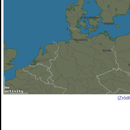
(Zród