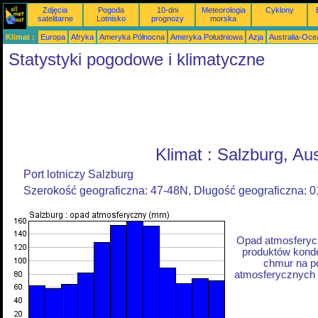
Zdjęcia
Pogoda
10-dni
Meteorologia
Cyklony
satelitarne
Lotnisko
prognozy
morska
Klimat :
Europa
Afryka
Ameryka Północna
Ameryka Południowa
Azja
Australia-Oce
Statystyki pogodowe i klimatyczne
Klimat : Salzburg, Aus
Port lotniczy Salzburg
Szerokość geograficzna: 47-48N, Długość geograficzna: 
Opad atmosferycz
produktów konde
chmur na p
atmosferycznych z