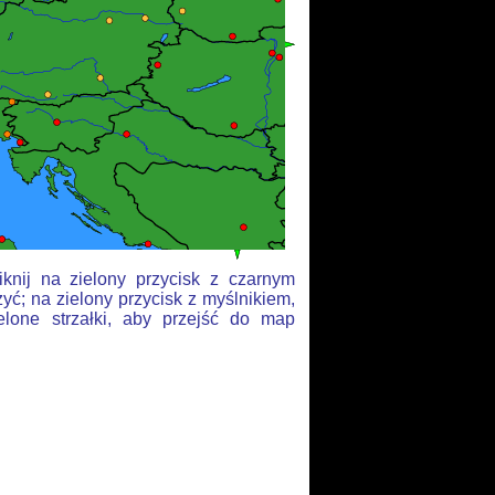
knij na zielony przycisk z czarnym
yć; na zielony przycisk z myślnikiem,
elone strzałki, aby przejść do map