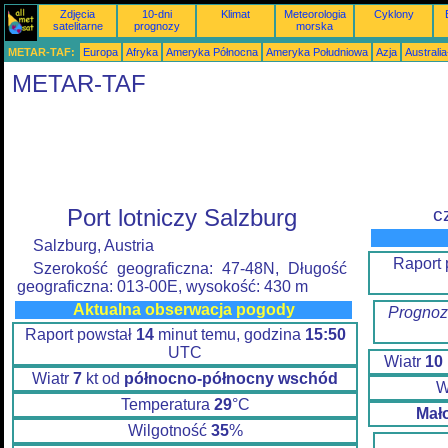
Zdjęcia
10-dni
Klimat
Meteorologia
Cyklony
satelitarne
prognozy
morska
METAR-TAF:
Europa
Afryka
Ameryka Północna
Ameryka Południowa
Azja
Australi
METAR-TAF
Port lotniczy Salzburg
c
Salzburg, Austria
Raport
Szerokość geograficzna: 47-48N, Długość
geograficzna: 013-00E, wysokość: 430 m
Aktualna obserwacja pogody
Prognoz
Raport powstał
14
minut temu, godzina
15:50
UTC
Wiatr
10
Wiatr
7
kt od
północno-północny wschód
W
Temperatura
29
°C
Mał
Wilgotność
35
%