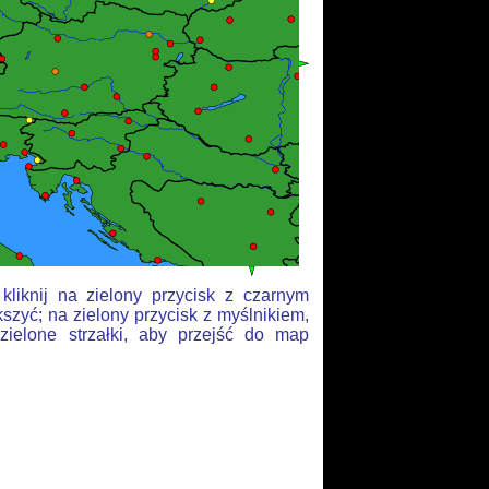
liknij na zielony przycisk z czarnym
szyć; na zielony przycisk z myślnikiem,
zielone strzałki, aby przejść do map