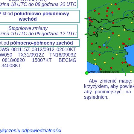
dzina 18 UTC do 08 godzina 20 UTC
7
kt od
południowo-południowy
wschód
Stopniowe zmiany
dzina 10 UTC do 09 godzina 12 UTC
kt od
północno-północny zachód
WS 081115Z 0812/0912 02010KT
W050 TX31/0912Z TN16/0903Z
0818/0820 15007KT BECMG
2 34008KT
Aby zmienić mapę: k
krzyżykiem, aby powięk
aby pomniejszyć; na 
sąsiednich.
wyłączeniu odpowiedzialności