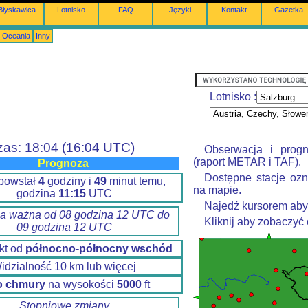
Błyskawica
Lotnisko
FAQ
Języki
Kontakt
Gazetka
a-Oceania
Inny
Lotnisko :
zas: 18:04 (16:04 UTC)
Obserwacja i prog
(raport METAR i TAF).
Prognoza
Dostępne stacje ozn
 powstał
4
godziny i
49
minut temu,
na mapie.
godzina
11:15
UTC
Najedź kursorem aby
a ważna od 08 godzina 12 UTC do
Kliknij aby zobaczyć
09 godzina 12 UTC
kt od
północno-północny wschód
idzialność 10 km lub więcej
o chmury
na wysokości
5000
ft
Stopniowe zmiany