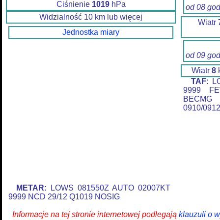
Ciśnienie
1019
hPa
od 08 go
Widzialność 10 km lub więcej
Wiatr
Jednostka miary
od 09 go
Wiatr
8
TAF:
LO
9999 FE
BECMG 
0910/091
METAR:
LOWS 081550Z AUTO 02007KT
9999 NCD 29/12 Q1019 NOSIG
Informacje na tej stronie internetowej podlegają
klauzuli o 