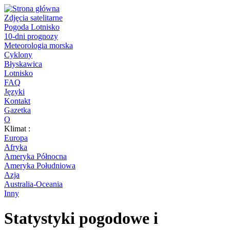
Zdjęcia satelitarne
Pogoda Lotnisko
10-dni prognozy
Meteorologia morska
Cyklony
Błyskawica
Lotnisko
FAQ
Języki
Kontakt
Gazetka
O
Klimat :
Europa
Afryka
Ameryka Północna
Ameryka Południowa
Azja
Australia-Oceania
Inny
Statystyki pogodowe i