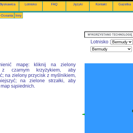
Błyskawica
Lotnisko
FAQ
Języki
Kontakt
Gazetka
a-Oceania
Inny
Lotnisko :
ienić mapę: kliknij na zielony
k z czarnym krzyżykiem, aby
; na zielony przycisk z myślnikiem,
ejszyć; na zielone strzałki, aby
 map sąsiednich.