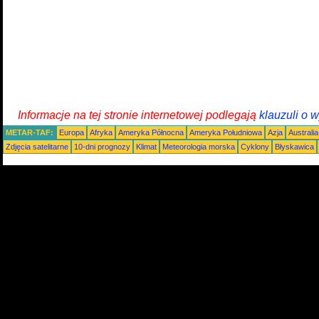
Informacje na tej stronie internetowej podlegają
klauzuli o 
METAR-TAF:
Europa
Afryka
Ameryka Północna
Ameryka Południowa
Azja
Australi
Zdjęcia satelitarne
10-dni prognozy
Klimat
Meteorologia morska
Cyklony
Błyskawica