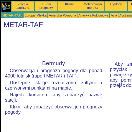
Zdjęcia
10-dni
Klimat
Meteorologia
Cyklony
satelitarne
prognozy
morska
METAR-TAF:
Europa
Afryka
Ameryka Północna
Ameryka Południowa
Azja
Australi
METAR-TAF
Bermudy
Aby zm
przycis
Obserwacja i prognoza pogody dla ponad
powiększyć
4000 lotnisk (raport METAR i TAF).
aby pomni
Dostępne stacje oznaczono żółtymi i
przejść do
czerwonymi punktami na mapie.
Najedź kursorem aby zobaczyć nazwę
stacji.
Kliknij aby zobaczyć obserwacje i prognozy
pogody.