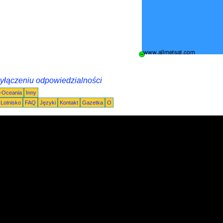
wyłączeniu odpowiedzialności
a-Oceania
Inny
Lotnisko
FAQ
Języki
Kontakt
Gazetka
O